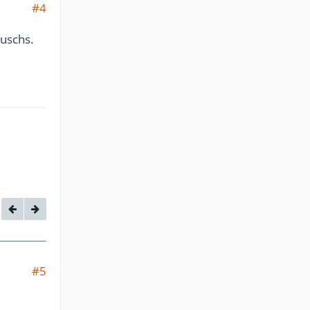
#4
auschs.
#5