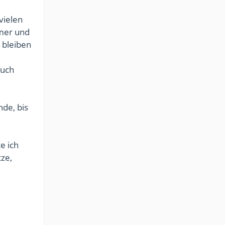
vielen
mmer und
 bleiben
auch
nde, bis
e ich
tze,