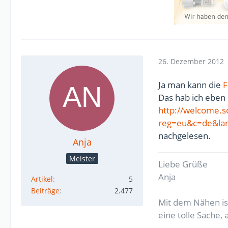
26. Dezember 2012
Ja man kann die
F
Das hab ich eben 
http://welcome.s
reg=eu&c=de&lan
nachgelesen.
Anja
Meister
Liebe Grüße
Anja
Artikel
5
Beiträge
2.477
Mit dem Nähen ist
eine tolle Sache,