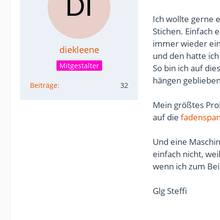
Ich wollte gerne 
Stichen. Einfach 
immer wieder eine
diekleene
und den hatte ich
Mitgestalter
So bin ich auf di
hängen geblieben
Beiträge
32
Mein größtes Prob
auf die
fadenspa
Und eine Maschin
einfach nicht, we
wenn ich zum Bei
Glg Steffi