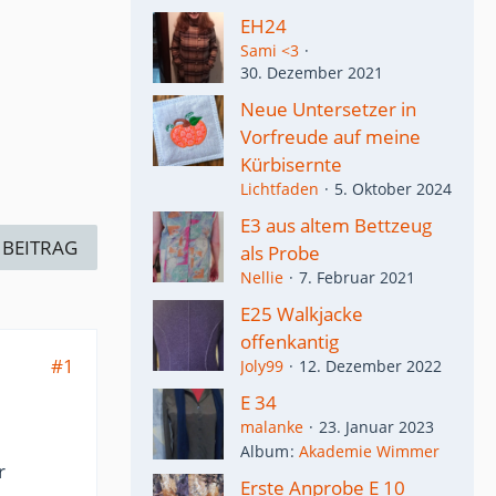
EH24
Sami <3
30. Dezember 2021
Neue Untersetzer in
Vorfreude auf meine
Kürbisernte
Lichtfaden
5. Oktober 2024
E3 aus altem Bettzeug
 BEITRAG
als Probe
Nellie
7. Februar 2021
E25 Walkjacke
offenkantig
#1
Joly99
12. Dezember 2022
E 34
malanke
23. Januar 2023
Album
Akademie Wimmer
r
Erste Anprobe E 10