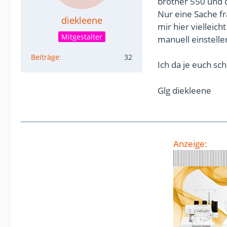
brother 550 und 
Nur eine Sache fr
diekleene
mir hier vielleic
Mitgestalter
manuell einstelle
Beiträge
32
Ich da je euch sc
Glg diekleene
Anzeige: