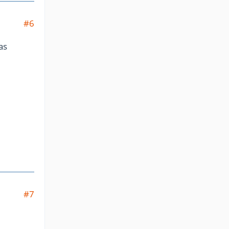
#6
as
#7