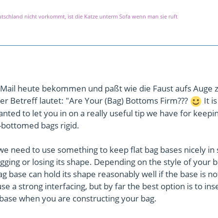
eutschland nicht vorkommt, ist die Katze unterm Sofa wenn man sie ruft
e Mail heute bekommen und paßt wie die Faust aufs Auge 
r Betreff lautet: "Are Your (Bag) Bottoms Firm???
It is
nted to let you in on a really useful tip we have for keepi
t-bottomed bags rigid.
we need to use something to keep flat bag bases nicely in
gging or losing its shape. Depending on the style of your b
g base can hold its shape reasonably well if the base is no
se a strong interfacing, but by far the best option is to ins
e base when you are constructing your bag.