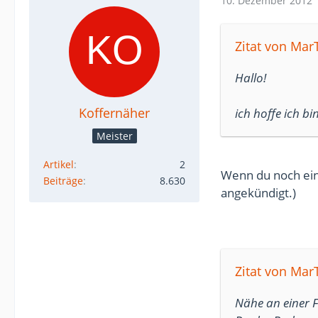
10. Dezember 2012
Zitat von MarT
Hallo!
Koffernäher
ich hoffe ich bin
Meister
Artikel
2
Wenn du noch ein p
Beiträge
8.630
angekündigt.)
Zitat von MarT
Nähe an einer F