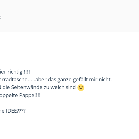
t
er richtig!!!!!
rradtasche.....aber das ganze gefällt mir nicht.
 die Seitenwände zu weich sind
ppelte Pappe!!!!
ne IDEE????