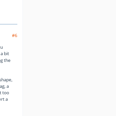
#6
zu
 a bit
ng the
 shape,
ag, a
t too
ert a