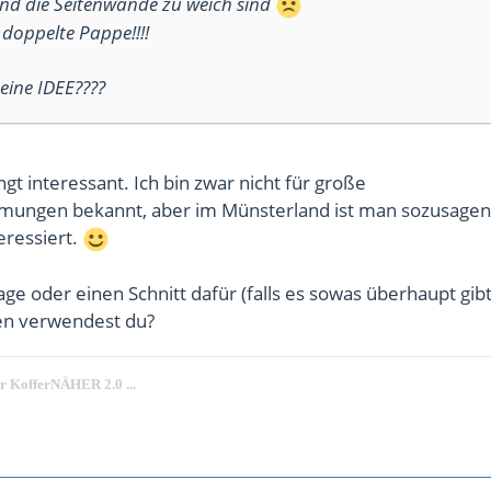
nd die Seitenwände zu weich sind
doppelte Pappe!!!!
eine IDEE????
gt interessant. Ich bin zwar nicht für große
ungen bekannt, aber im Münsterland ist man sozusagen
eressiert.
age oder einen Schnitt dafür (falls es sowas überhaupt gibt
en verwendest du?
er KofferNÄHER 2.0 ...