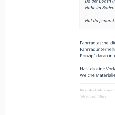
Da der Boden u
Habe im Boden 
Hat da jemand 
Fahrradtasche klin
Fahrradunternehm
Prinzip" daran int
Hast du eine Vorl
Welche Materiali
Dirk - des Teufels nackt
(Alt und müffelig.)