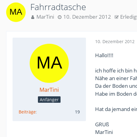
Fahrradtasche
MarTini
10. Dezember 2012
Erledig
10. Dezember 2012
Hallo!!!!
ich hoffe ich bin hi
Nähe an einer Fah
Da der Boden und
MarTini
Habe im Boden do
Anfänger
Hat da jemand ei
Beiträge
19
GRUß
MarTini