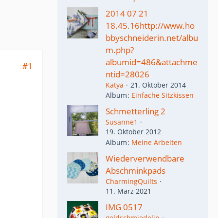
2014 07 21
18.45.16http://www.ho
bbyschneiderin.net/albu
m.php?
albumid=486&attachme
#1
ntid=28026
Katya
21. Oktober 2014
Album
Einfache Sitzkissen
Schmetterling 2
Susanne1
19. Oktober 2012
Album
Meine Arbeiten
Wiederverwendbare
Abschminkpads
CharmingQuilts
11. März 2021
IMG 0517
goldschmiedelin