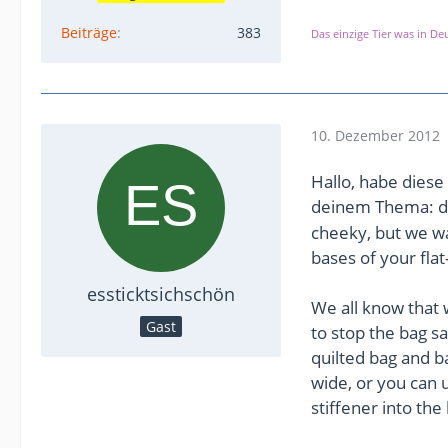
Beiträge
383
Das einzige Tier was in D
10. Dezember 2012
Hallo, habe dies
deinem Thema: de
cheeky, but we wa
bases of your fla
essticktsichschön
We all know that 
Gast
to stop the bag sa
quilted bag and ba
wide, or you can u
stiffener into th