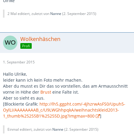
Ulrike
2 Mal editiert, zuletzt von
Nanne
(
2. September 2015
)
Wolkenhäschen
Profi
1. September 2015
Hallo Ulrike,
leider kann ich kein Foto mehr machen.
Aber du musst es Dir das so vorstellen, das am Armausschnitt
vorne in Höhe der
Brust
eine Falte ist.
Aber so sieht es aus.
[Blockierte Grafik:
http://lh5.ggpht.com/-4jhzrwAsFS0/Upuh5-
OylLI/AAAAAAAAB_c/U9LWGhhpqkA/weihnachtskleid2013-
1_thumb%25255B1%25255D.jpg?imgmax=800
]
Einmal editiert, zuletzt von
Nanne
(
2. September 2015
)