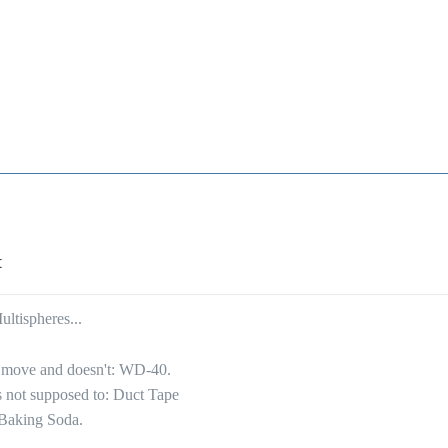
t
ltispheres...
to move and doesn't: WD-40.
's not supposed to: Duct Tape
 Baking Soda.