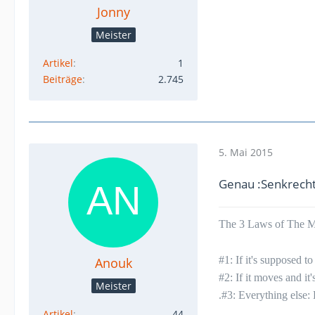
Jonny
Meister
Artikel
1
Beiträge
2.745
5. Mai 2015
Genau :Senkrech
The 3 Laws of The Mu
#1: If it's supposed 
Anouk
#2: If it moves and it
Meister
.#3: Everything else:
Artikel
44