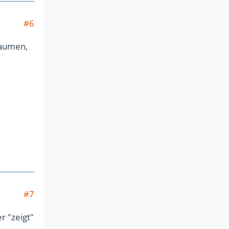
#6
Daumen,
#7
r "zeigt"