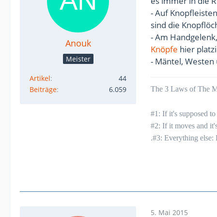
es immer in die R
- Auf Knopfleist
sind die Knopflöc
- Am Handgelenk
Anouk
Knöpfe
hier platz
Meister
- Mäntel, Westen
Artikel
44
Beiträge
6.059
The 3 Laws of The Mu
#1: If it's supposed 
#2: If it moves and it
.#3: Everything else:
5. Mai 2015