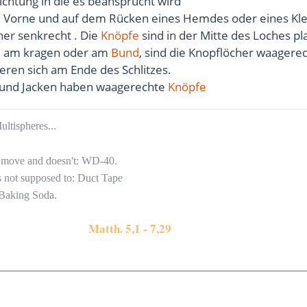
ichtung in die es beansprucht wird
en Vorne und auf dem Rücken eines Hemdes oder eines Kle
her senkrecht . Die
Knöpfe
sind in der Mitte des Loches pla
, am kragen oder am
Bund
, sind die Knopflöcher waagerec
ieren sich am Ende des Schlitzes.
 und Jacken haben waagerechte
Knöpfe
ltispheres...
to move and doesn't: WD-40.
's not supposed to: Duct Tape
 Baking Soda.
Matth. 5,1 - 7,29