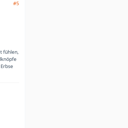
#5
 fühlen,
elknöpfe
 Erbse