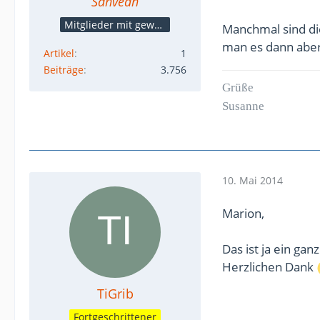
Sanvean
Mitglieder mit gewerblicher Verbindung, auch als Mitarbeiter/in
Manchmal sind di
man es dann aber a
Artikel
1
Beiträge
3.756
Grüße
Susanne
10. Mai 2014
Marion,
Das ist ja ein ganz
Herzlichen Dank
TiGrib
Fortgeschrittener