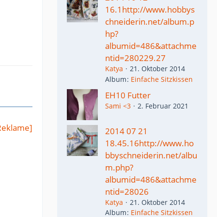
16.1http://www.hobbys
chneiderin.net/album.p
hp?
albumid=486&attachme
ntid=280229.27
Katya
21. Oktober 2014
Album
Einfache Sitzkissen
EH10 Futter
Sami <3
2. Februar 2021
Reklame]
2014 07 21
18.45.16http://www.ho
bbyschneiderin.net/albu
m.php?
albumid=486&attachme
ntid=28026
Katya
21. Oktober 2014
Album
Einfache Sitzkissen