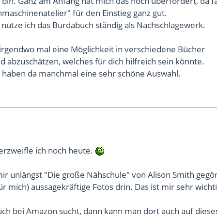
 bin. Ganz am Anfang hat mich das noch überfordert, da f
aschinenatelier" für den Einstieg ganz gut.
 nutze ich das Burdabuch ständig als Nachschlagewerk.
u irgendwo mal eine Möglichkeit in verschiedene Bücher
 abzuschätzen, welches für dich hilfreich sein könnte.
n haben da manchmal eine sehr schöne Auswahl.
rzweifle ich noch heute.
ir unlängst "Die große Nähschule" von Alison Smith gegö
r mich) aussagekräftige Fotos drin. Das ist mir sehr wichti
h bei Amazon sucht, dann kann man dort auch auf dieses