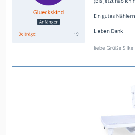
(Bis jetzt hab ich
Glueckskind
Ein gutes Nähler
Anfänger
Lieben Dank
Beiträge
19
liebe Grüße Silke