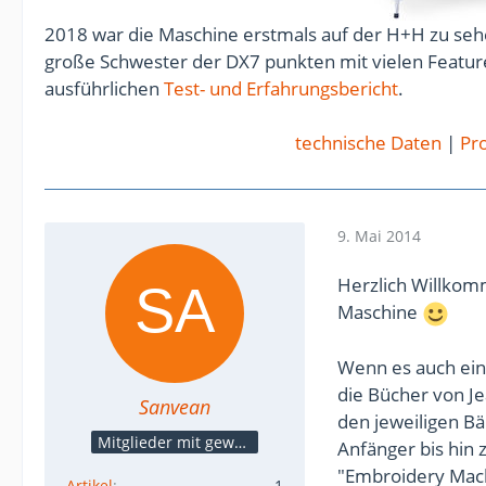
2018 war die Maschine erstmals auf der H+H zu sehe
große Schwester der DX7 punkten mit vielen Feature
ausführlichen
Test- und Erfahrungsbericht
.
technische Daten
|
Pro
9. Mai 2014
Herzlich Willkom
Maschine
Wenn es auch ein 
die Bücher von Je
Sanvean
den jeweiligen B
Mitglieder mit gewerblicher Verbindung, auch als Mitarbeiter/in
Anfänger bis hin 
"Embroidery Machi
Artikel
1