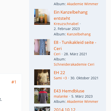
Album
Akademie Wimmer
Ein Kanzelbehang
entsteht
Kreuzschnabel
2. Februar 2023
Album
Kanzelbehang
E8 - Tunikakleid seite -
Ceri
Ceri
28. März 2021
Album
Schneiderakademie Ceri
EH 22
Sami <3
30. Oktober 2021
#1
E43 Hemdbluse
malanke
5. März 2023
t.
Album
Akademie Wimmer
2014 10 12