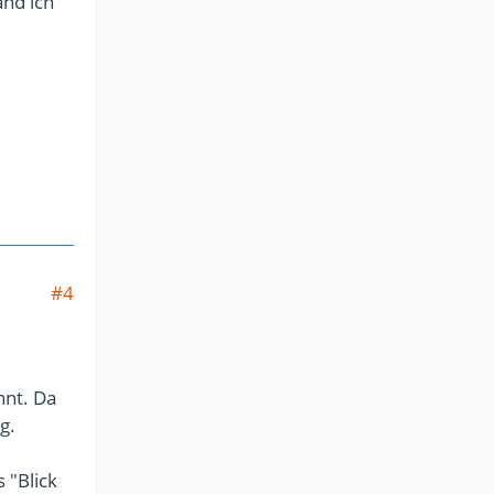
and ich
#4
nnt. Da
g.
 "Blick