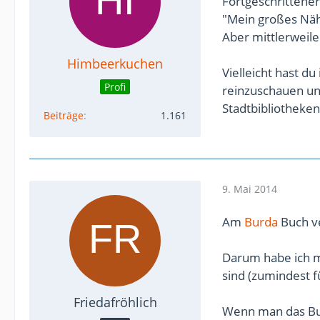
Fortgeschrittener
"Mein großes Nähm
Aber mittlerweile
Himbeerkuchen
Vielleicht hast d
Profi
reinzuschauen und
Stadtbibliotheke
Beiträge
1.161
9. Mai 2014
Am
Burda
Buch ve
Darum habe ich m
sind (zumindest fü
Friedafröhlich
Wenn man das Buc