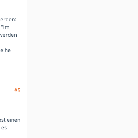
werden:
d "Im
 werden
Reihe
#5
est einen
 es