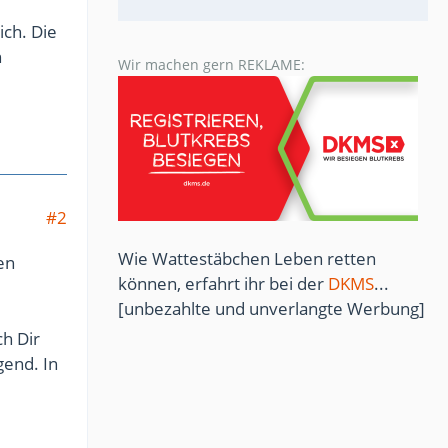
ich. Die
n
Wir machen gern REKLAME:
#2
Wie Wattestäbchen Leben retten
en
können, erfahrt ihr bei der
DKMS
...
[unbezahlte und unverlangte Werbung]
ch Dir
gend. In