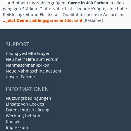
...und hinein ins Nähvergnügen!
Garne in 460 Farben
in allen
gängigen Stärken. Glatte Nähe, fest sitzende Knöpfe, eine hohe
Reißfestigkeit und Elastizität - Qualität für höchste Ansprüche.
...jetzt Deine Lieblingsgarne entdecken!
[Reklame]
SUPPORT
häufig gestellte Fragen
Neu hier? Hilfe zum Forum
Nähmaschinenlexikon
Neue Nähmaschine gesucht
unsere Partner
INFORMATIONEN
Nutzungsbedingungen
Einsatz von Cookies
Datenschutzerklärung
Werbung bei Anne
Kontakt
Impressum