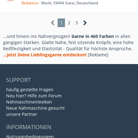
Redaktion
Markt, 59494 Soest, Deutschland
1
2
3
...und hinein ins Nähvergnügen!
Garne in 460 Farben
in allen
gängigen Stärken. Glatte Nähe, fest sitzende Knöpfe, eine hohe
Reißfestigkeit und Elastizität - Qualität für höchste Ansprüche.
...jetzt Deine Lieblingsgarne entdecken!
[Reklame]
SUPPORT
häufig gestellte Fragen
Neu hier? Hilfe zum Forum
Nähmaschinenlexikon
Neue Nähmaschine gesucht
unsere Partner
INFORMATIONEN
Nutzungsbedingungen