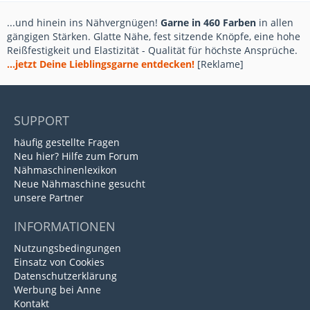
...und hinein ins Nähvergnügen!
Garne in 460 Farben
in allen
gängigen Stärken. Glatte Nähe, fest sitzende Knöpfe, eine hohe
Reißfestigkeit und Elastizität - Qualität für höchste Ansprüche.
...jetzt Deine Lieblingsgarne entdecken!
[Reklame]
SUPPORT
häufig gestellte Fragen
Neu hier? Hilfe zum Forum
Nähmaschinenlexikon
Neue Nähmaschine gesucht
unsere Partner
INFORMATIONEN
Nutzungsbedingungen
Einsatz von Cookies
Datenschutzerklärung
Werbung bei Anne
Kontakt