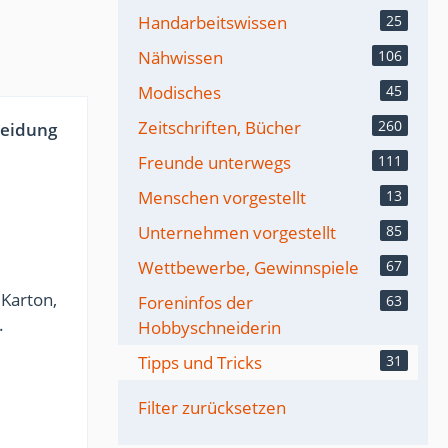
Handarbeitswissen
25
Nähwissen
106
Modisches
45
Zeitschriften, Bücher
260
leidung
Freunde unterwegs
111
Menschen vorgestellt
13
Unternehmen vorgestellt
85
Wettbewerbe, Gewinnspiele
67
 Karton,
Foreninfos der
63
.
Hobbyschneiderin
Tipps und Tricks
31
Filter zurücksetzen