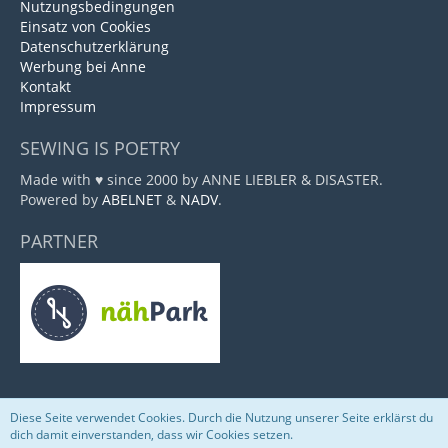
Nutzungsbedingungen
Einsatz von Cookies
Datenschutzerklärung
Werbung bei Anne
Kontakt
Impressum
SEWING IS POETRY
Made with ♥ since 2000 by ANNE LIEBLER & DISASTER.
Powered by
ABELNET
&
NADV
.
PARTNER
Diese Seite verwendet Cookies. Durch die Nutzung unserer Seite erklärst du
Community-Software:
WoltLab Suite™
dich damit einverstanden, dass wir Cookies setzen.