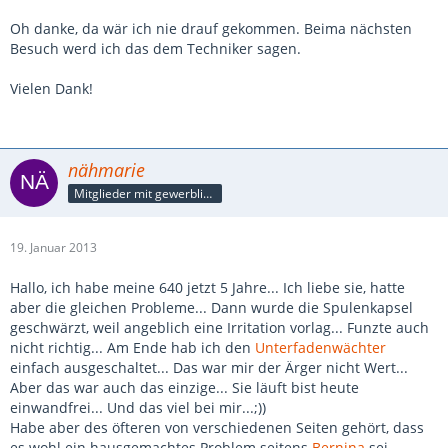
Oh danke, da wär ich nie drauf gekommen. Beima nächsten
Besuch werd ich das dem Techniker sagen.
Vielen Dank!
nähmarie
Mitglieder mit gewerblicher Verbindung, auch als Mitarbeiter/in
19. Januar 2013
Hallo, ich habe meine 640 jetzt 5 Jahre... Ich liebe sie, hatte
aber die gleichen Probleme... Dann wurde die Spulenkapsel
geschwärzt, weil angeblich eine Irritation vorlag... Funzte auch
nicht richtig... Am Ende hab ich den
Unterfadenwächter
einfach ausgeschaltet... Das war mir der Ärger nicht Wert...
Aber das war auch das einzige... Sie läuft bist heute
einwandfrei... Und das viel bei mir...;))
Habe aber des öfteren von verschiedenen Seiten gehört, dass
es wohl ein hausgemachtes Problem seitens
Bernina
sei...