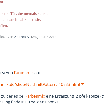
ea
 eine Tür, die niemals zu ist.
e, manchmal knarrt sie,
ffen.
uletzt von
Andrea N.
(
24. Januar 2013
)
bea von
Farbenmix
an:
nmix.de/shop/N…chnittPattern::10633.html
, zu der es bei
Farbenmix
eine Ergänzung (Zipfelkapuze) gi
nzung findest Du bei den Ebooks.