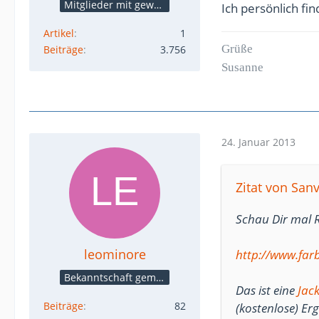
Mitglieder mit gewerblicher Verbindung, auch als Mitarbeiter/in
Ich persönlich fi
Artikel
1
Grüße
Beiträge
3.756
Susanne
24. Januar 2013
Zitat von San
Schau Dir mal
leominore
http://www.far
Bekanntschaft gemacht
Das ist eine
Jac
Beiträge
82
(kostenlose) Er