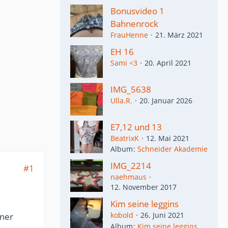
Bonusvideo 1
Bahnenrock
FrauHenne
21. März 2021
EH 16
Sami <3
20. April 2021
IMG_5638
Ulla.R.
20. Januar 2026
E7,12 und 13
BeatrixK
12. Mai 2021
Album
Schneider Akademie
IMG_2214
#1
naehmaus
12. November 2017
Kim seine leggins
kobold
26. Juni 2021
iner
Album
Kim seine leggins