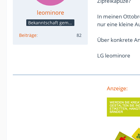
Zipfelkapuze?
leominore
In meinen Ottobre
Bekanntschaft gemacht
nur eine kleine A
Beiträge
82
Über konkrete An
LG leominore
Anzeige: