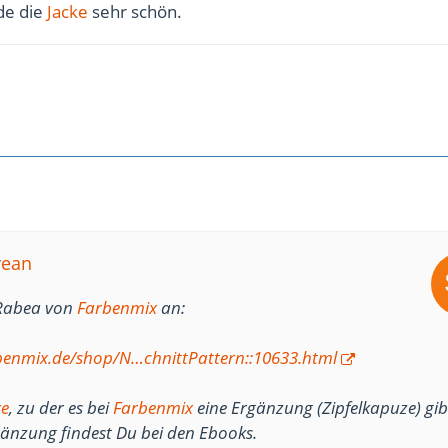
nde die
Jacke
sehr schön.
vean
 Rabea von
Farbenmix
an:
benmix.de/shop/N…chnittPattern::10633.html
ke
, zu der es bei
Farbenmix
eine Ergänzung (Zipfelkapuze) gibt
gänzung findest Du bei den Ebooks.