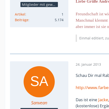
Liebe Grüße Andr
Mitglieder mit gewerblicher Verbindung, auch als Mitarbeiter/in
Freundschaft ist wie
Artikel
1
Beiträge
5.174
Manchmal klemmt si
aber immer ist sie o
Einmal editiert, z
24. Januar 2013
Schau Dir mal Ra
http://www.farbe
Das ist eine
Jacke
Sanvean
(kostenlose) Ergä