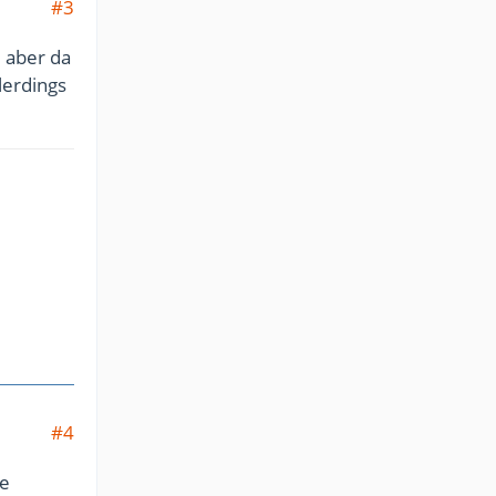
#3
, aber da
lerdings
#4
ne