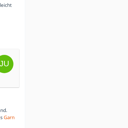
leicht
ind.
es
Garn