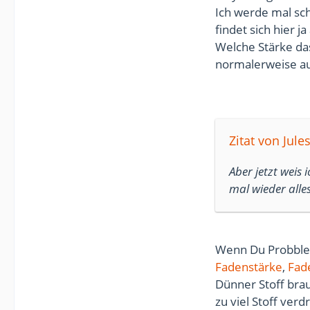
Ich werde mal sch
findet sich hier 
Welche Stärke d
normalerweise au
Zitat von Jule
Aber jetzt weis
mal wieder all
Wenn Du Probblem
Fadenstärke
,
Fad
Dünner Stoff bra
zu viel Stoff ve