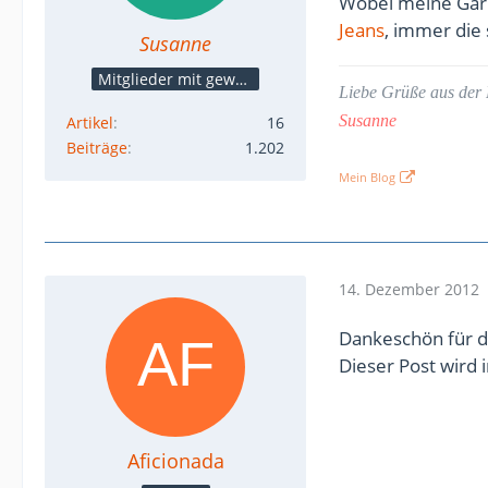
Wobei meine Garn
Jeans
, immer die
Susanne
Mitglieder mit gewerblicher Verbindung, auch als Mitarbeiter/in
Liebe Grüße aus der 
Susanne
Artikel
16
Beiträge
1.202
Mein Blog
14. Dezember 2012
Dankeschön für di
Dieser Post wird 
Aficionada