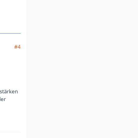
#4
nstärken
er