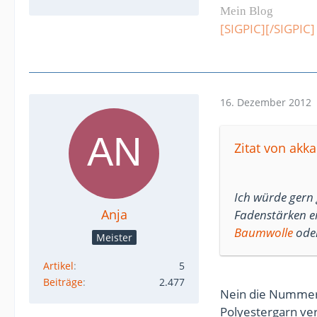
Mein Blog
[SIGPIC][/SIGPIC]
16. Dezember 2012
Zitat von akk
Ich würde gern g
Anja
Fadenstärken ei
Baumwolle
ode
Meister
Artikel
5
Beiträge
2.477
Nein die Nummerie
Polyestergarn ver