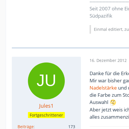
---------------------------
Seit 2007 ohne E
Südpazifik
Einmal editiert, z
16. Dezember 2012
Danke für die Er
Mir war bisher g
Nadelstärke
und 
die Farbe zum St
Auswahl
Jules1
Aber jetzt weis i
Fortgeschrittener
alles zusammenz
Beiträge
173