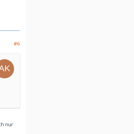
#6
ch nur