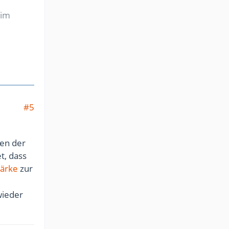
 im
#5
hen der
t, dass
ärke
zur
wieder