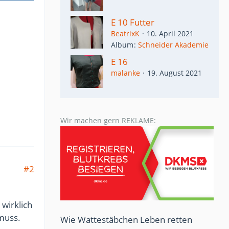
E 10 Futter
BeatrixK
10. April 2021
Album
Schneider Akademie
E 16
malanke
19. August 2021
Wir machen gern REKLAME:
#2
wirklich
muss.
Wie Wattestäbchen Leben retten