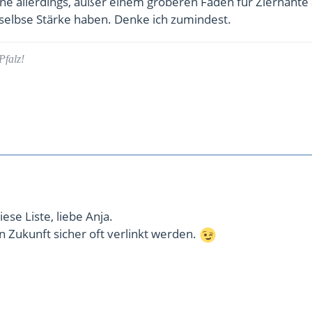
e allerdings, außer einem gröberen Faden für Ziernähte
 selbse Stärke haben. Denke ich zumindest.
Pfalz!
ese Liste, liebe Anja.
in Zukunft sicher oft verlinkt werden.