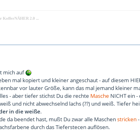
er KofferNÄHER 2.0 ...
ißt mich auf
eben mal kopiert und kleiner angeschaut - auf diesem HIER
rkennbar vor lauter Größe, kann das mal jemand kleiner m
les - aber tiefer stichst Du die rechte
Masche
NICHT ein -
weiß und nicht abwechselnd lachs (??) und weiß. Tiefer he
eder in die weiße
.
e da beendet hast, mußt Du zwar alle Maschen
stricken
-
achsfarbene durch das Tieferstecen auflösen.