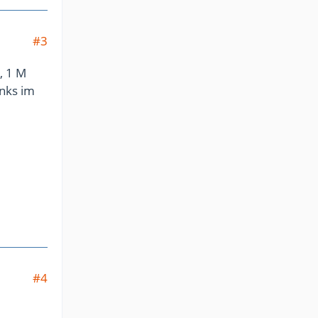
#3
, 1 M
inks im
#4