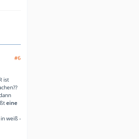
#6
 ist
achen??
 dann
ißt
eine
 in weiß -