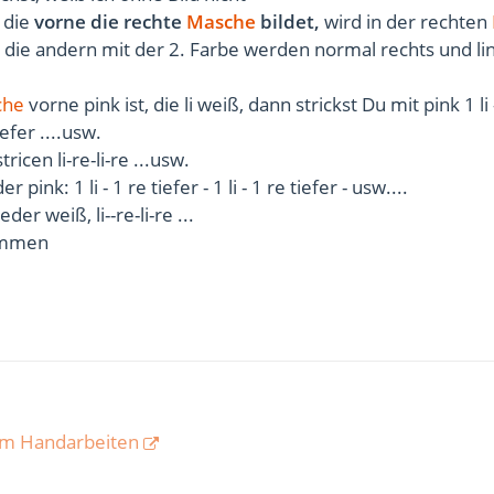
, die
vorne die rechte
Masche
bildet,
wird in der rechten
- die andern mit der 2. Farbe werden normal rechts und li
che
vorne pink ist, die li weiß, dann strickst Du mit pink 1 li 
tiefer ....usw.
icen li-re-li-re ...usw.
ink: 1 li - 1 re tiefer - 1 li - 1 re tiefer - usw....
er weiß, li--re-li-re ...
timmen
om Handarbeiten