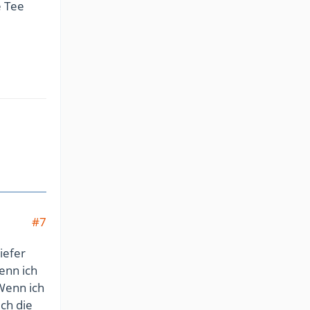
e Tee
#7
iefer
enn ich
 Wenn ich
ich die