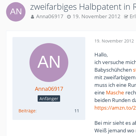
zweifarbiges Halbpatent in 
Anna06917
19. November 2012
Er
19. November 2012
Hallo,
ich versuche mic
Babyschühchen
s
mit zweifarbigem 
muss ich eine Ru
Anna06917
eine
Masche
rech
Anfänger
beiden Runden da
https://amzn.to/
Beiträge
11
Bei mir sieht es 
Weiß jemand wo m