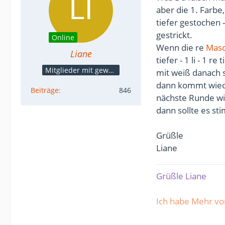
aber die 1. Farbe
tiefer gestochen 
gestrickt.
Online
Wenn die re
Mas
Liane
tiefer - 1 li - 1 re 
Mitglieder mit gewerblicher Verbindung, auch als Mitarbeiter/in
mit weiß danach str
dann kommt wieder p
Beiträge
846
nächste Runde wied
dann sollte es s
Grüßle
Liane
Grüßle Liane
Ich habe Mehr v