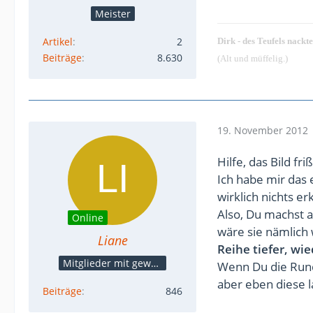
Meister
Artikel
2
Dirk - des Teufels nackt
Beiträge
8.630
(Alt und müffelig.)
19. November 2012
Hilfe, das Bild fr
Ich habe mir das 
wirklich nichts e
Also, Du machst al
Online
wäre sie nämlich 
Liane
Reihe tiefer, wi
Mitglieder mit gewerblicher Verbindung, auch als Mitarbeiter/in
Wenn Du die Rund
aber eben diese l
Beiträge
846