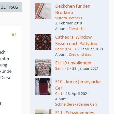
Deckchen für den
 BEITRAG
Brotkorb
Sister&Brothers
2. Februar 2018
Album
Zierstiche
#1
Cathedral Window
Kissen nach Pattydoo
Beni1974
10. Februar 2021
uch "
Album
Dies und das
eiter
EH 10 unvollendet
tung
Sami <3
29. Januar 2021
 Runde
 Diese
E10 - kurze Jerseyjacke -
:
Ceri
Ceri
16. April 2021
Album
e.
Schneiderakademie Ceri
E11 - Schwingendes