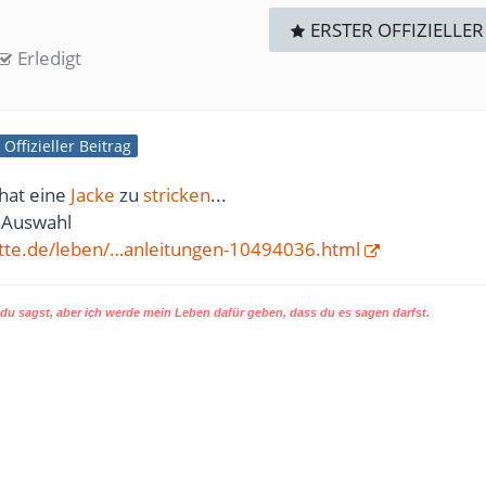
ERSTER OFFIZIELLER
Erledigt
Offizieller Beitrag
 hat eine
Jacke
zu
stricken
...
g Auswahl
itte.de/leben/…anleitungen-10494036.html
u sagst, aber ich werde mein Leben dafür geben, dass du es sagen darfst.