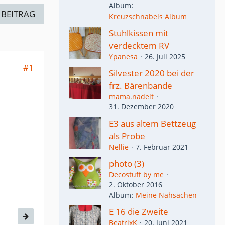
Album
 BEITRAG
Kreuzschnabels Album
Stuhlkissen mit
verdecktem RV
Ypanesa
26. Juli 2025
#1
Silvester 2020 bei der
frz. Bärenbande
mama.nadelt
31. Dezember 2020
E3 aus altem Bettzeug
als Probe
Nellie
7. Februar 2021
photo (3)
Decostuff by me
2. Oktober 2016
Album
Meine Nähsachen
E 16 die Zweite
BeatrixK
20. Juni 2021