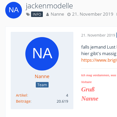
jackenmodelle
Nanne
21. November 2019
INFO
21. November 2019
falls jemand Lust
hier gibt's massi
https://www.brig
Nanne
Ich mag verdammen, was d
Voltaire
Team
Gruß
Artikel
4
Nanne
Beiträge
20.619