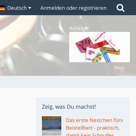
n
Deutsch
Links
Anmelden oder registrieren
Anzeige:
Zeig, was Du machst!
Das erste Nestchen fürs
Beistellbett - praktisch,
damit kein Schnuller