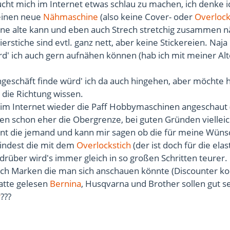
cht mich im Internet etwas schlau zu machen, ich denke i
einen neue
Nähmaschine
(also keine Cover- oder
Overloc
ne alte kann und eben auch Strech stretchig zusammen 
Zierstiche sind evtl. ganz nett, aber keine Stickereien. Naja
rd' ich auch gern aufnähen können (hab ich mit meiner Al
geschäft finde würd' ich da auch hingehen, aber möchte h
 die Richtung wissen.
n im Internet wieder die Paff Hobbymaschinen angeschaut 
ren schon eher die Obergrenze, bei guten Gründen viellei
nt die jemand und kann mir sagen ob die für meine Wüns
mindest die mit dem
Overlockstich
(der ist doch für die ela
drüber wird's immer gleich in so großen Schritten teurer.
ch Marken die man sich anschauen könnte (Discounter 
hatte gelesen
Bernina
, Husqvarna und Brother sollen gut se
r
???