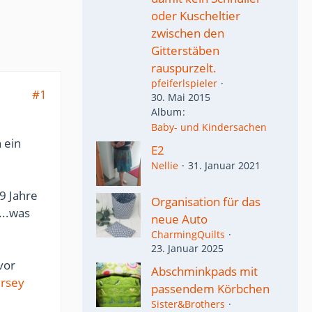
oder Kuscheltier
zwischen den
Gitterstäben
rauspurzelt.
pfeiferlspieler
#1
30. Mai 2015
Album
Baby- und Kindersachen
 ein
E2
Nellie
31. Januar 2021
19 Jahre
Organisation für das
...was
neue Auto
CharmingQuilts
23. Januar 2025
vor
Abschminkpads mit
ersey
passendem Körbchen
Sister&Brothers