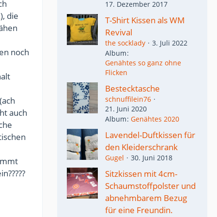
ch
17. Dezember 2017
k
), die
T-Shirt Kissen als WM
nähen
Revival
the socklady
3. Juli 2022
ten noch
Album
Genähtes so ganz ohne
Flicken
alt
Bestecktasche
schnuffilein76
(ach
21. Juni 2020
cht auch
Album
Genähtes 2020
che
Lavendel-Duftkissen für
stischen
den Kleiderschrank
Gugel
30. Juni 2018
kommt
in?????
Sitzkissen mit 4cm-
Schaumstoffpolster und
abnehmbarem Bezug
für eine Freundin.