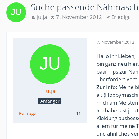
Suche passende Nähmasch
ju.ja
7. November 2012
Erledigt
7. November 2012
Hallo ihr Lieben,
bin ganz neu hie
paar Tips zur Nä
überfordert vom 
Zur Info: Meine bi
ju.ja
alt (Hobbymasch
Anfänger
mich am Meisten s
Ich habe bist jet
Beiträge
11
Kleidung ausbess
allem für meine 
und ähnliches ve