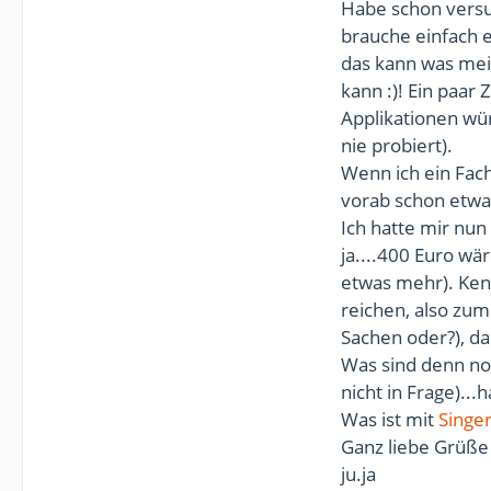
Habe schon versu
brauche einfach 
das kann was mei
kann :)! Ein paar 
Applikationen wü
nie probiert).
Wenn ich ein Fach
vorab schon etwa
Ich hatte mir nu
ja....400 Euro wä
etwas mehr). Ken
reichen, also zu
Sachen oder?), da
Was sind denn no
nicht in Frage)...
Was ist mit
Singe
Ganz liebe Grüße
ju.ja