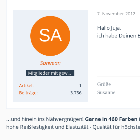
7. November 2012
Hallo Juja,
ich habe Deinen 
Sanvean
Mitglieder mit gewerblicher Verbindung, auch als Mitarbeiter/in
Grüße
Artikel
1
Susanne
Beiträge
3.756
...und hinein ins Nähvergnügen!
Garne in 460 Farben
i
hohe Reißfestigkeit und Elastizität - Qualität für höchs