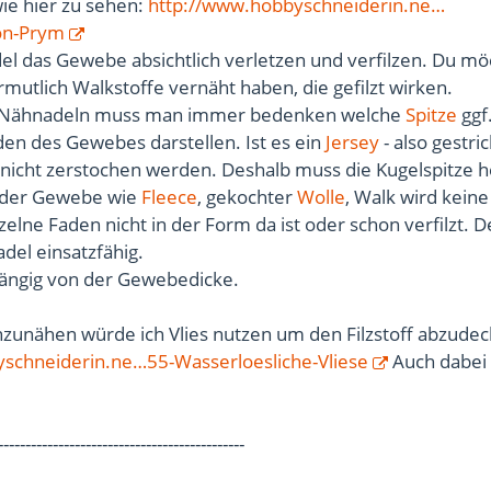
ie hier zu sehen:
http://www.hobbyschneiderin.ne…
von-Prym
el das Gewebe absichtlich verletzen und verfilzen. Du mö
ermutlich Walkstoffe vernäht haben, die gefilzt wirken.
r Nähnadeln muss man immer bedenken welche
Spitze
ggf
den des Gewebes darstellen. Ist es ein
Jersey
- also gestric
nicht zerstochen werden. Deshalb muss die Kugelspitze h
 oder Gewebe wie
Fleece
, gekochter
Wolle
, Walk wird kein
nzelne Faden nicht in der Form da ist oder schon verfilzt. 
adel einsatzfähig.
bhängig von der Gewebedicke.
zunähen würde ich Vlies nutzen um den Filzstoff abzudec
schneiderin.ne…55-Wasserloesliche-Vliese
Auch dabei 
---------------------------------------------