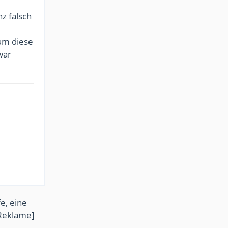
nz falsch
um diese
war
e, eine
Reklame]