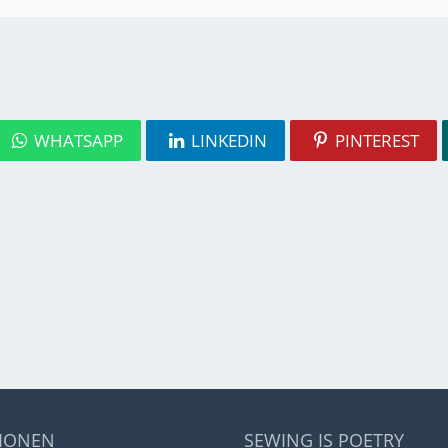
WHATSAPP
LINKEDIN
PINTEREST
IONEN
SEWING IS POETRY