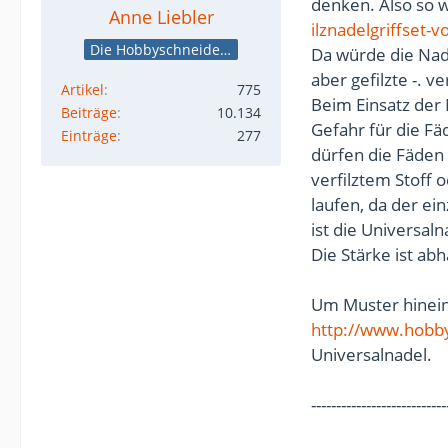
denken. Also so w
Anne Liebler
ilznadelgriffset-
Die Hobbyschneiderin
Da würde die Nad
aber gefilzte -. v
Artikel
775
Beim Einsatz de
Beiträge
10.134
Gefahr für die Fä
Einträge
277
dürfen die Fäden 
verfilztem Stoff
laufen, da der ei
ist die Universaln
Die Stärke ist a
Um Muster hinein
http://www.hobby
Universalnadel.
---------------------------