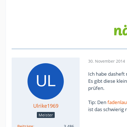
30. November 2014
Ich habe dasheft n
Es gibt diese kle
prüfen.
Tip: Den
fadenlau
Ulrike1969
ist das schwierig
Meister
Beiträge
3.486