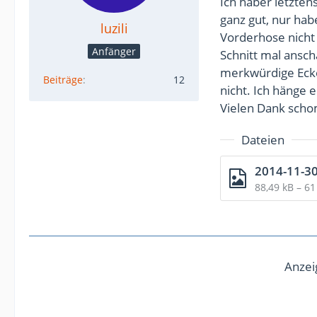
Ich haber letzten
ganz gut, nur hab
luzili
Vorderhose nicht 
Anfänger
Schnitt mal ansch
merkwürdige Ecke
Beiträge
12
nicht. Ich hänge 
Vielen Dank scho
Dateien
2014-11-30
88,49 kB – 6
Anzei