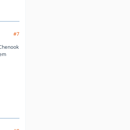
#7
e Chenook
nem