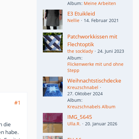
Album
Meine Arbeiten
E3 Etuikleid
Nellie
14. Februar 2021
Patchworkkissen mit
Flechtoptik
the socklady
24. Juni 2023
Album
Flickenwerke mit und ohne
Stepp
Weihnachtstischdecke
Kreuzschnabel
27. Oktober 2024
Album
#1
Kreuzschnabels Album
IMG_5645
h die
Ulla.R.
20. Januar 2026
en habe.