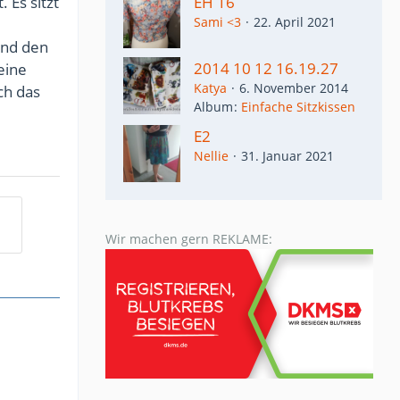
 Es sitzt
EH 16
Sami <3
22. April 2021
 und den
2014 10 12 16.19.27
eine
Katya
6. November 2014
ch das
Album
Einfache Sitzkissen
E2
Nellie
31. Januar 2021
Wir machen gern REKLAME: