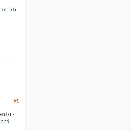
te. Ich
#5
n ist -
 Hand