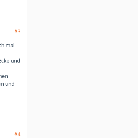
#3
ch mal
 Ecke und
chen
en und
#4