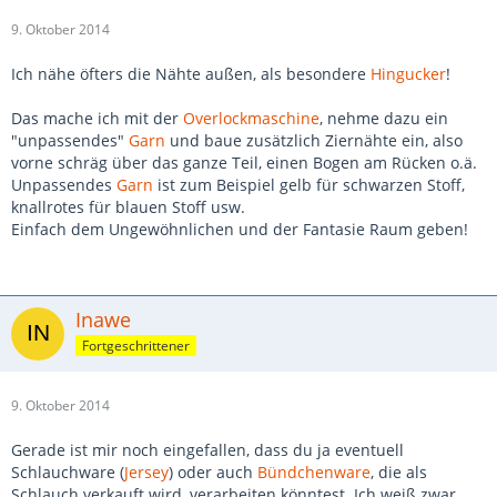
9. Oktober 2014
Ich nähe öfters die Nähte außen, als besondere
Hingucker
!
Das mache ich mit der
Overlockmaschine
, nehme dazu ein
"unpassendes"
Garn
und baue zusätzlich Ziernähte ein, also
vorne schräg über das ganze Teil, einen Bogen am Rücken o.ä.
Unpassendes
Garn
ist zum Beispiel gelb für schwarzen Stoff,
knallrotes für blauen Stoff usw.
Einfach dem Ungewöhnlichen und der Fantasie Raum geben!
Inawe
Fortgeschrittener
9. Oktober 2014
Gerade ist mir noch eingefallen, dass du ja eventuell
Schlauchware (
Jersey
) oder auch
Bündchenware
, die als
Schlauch verkauft wird, verarbeiten könntest. Ich weiß zwar