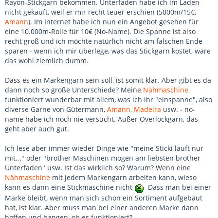
Rayon-Stickgarn bekommen. Unterfaden habe ich im Laden
nicht gekauft, weil er mir recht teuer erschien (5000m/15€,
Amann
). Im Internet habe ich nun ein Angebot gesehen für
eine 10.000m-Rolle für 10€ (No-Name). Die Spanne ist also
recht groß und ich möchte natürlich nicht am falschen Ende
sparen - wenn ich mir überlege, was das Stickgarn kostet, wäre
das wohl ziemlich dumm.
Dass es ein Markengarn sein soll, ist somit klar. Aber gibt es da
dann noch so große Unterschiede? Meine
Nähmaschine
funktioniert wunderbar mit allem, was ich ihr "einspanne", also
diverse Garne von Gütermann,
Amann
,
Madeira
usw. - no-
name habe ich noch nie versucht. Außer Overlockgarn, das
geht aber auch gut.
Ich lese aber immer wieder Dinge wie "meine Sticki läuft nur
mit..." oder "brother Maschinen mögen am liebsten brother
Unterfaden" usw. Ist das wirklich so? Warum? Wenn eine
Nähmaschine
mit jedem Markengarn arbeiten kann, wieso
kann es dann eine Stickmaschine nicht
Dass man bei einer
Marke bleibt, wenn man sich schon ein Sortiment aufgebaut
hat, ist klar. Aber muss man bei einer anderen Marke dann
hoffen und bangen, ob es funktioniert?