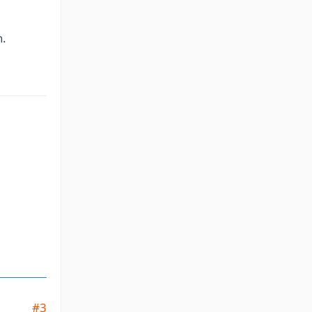
n.
#3