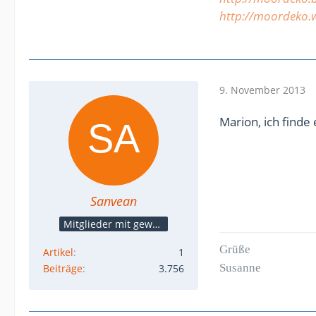
http://moordeko.
9. November 2013
Marion, ich find
Sanvean
Mitglieder mit gewerblicher Verbindung, auch als Mitarbeiter/in
Grüße
Artikel
1
Susanne
Beiträge
3.756