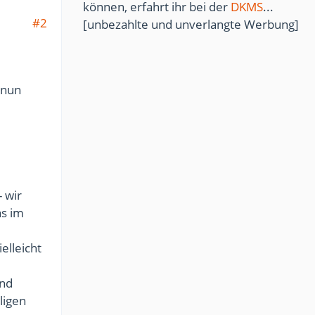
können, erfahrt ihr bei der
DKMS
...
#2
[unbezahlte und unverlangte Werbung]
 nun
 wir
as im
elleicht
und
ligen