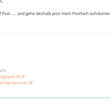
n.
f Post .... und gehe deshalb jetzt mein Postfach aufräume
uch:
blogspot.de
wordpress.com/