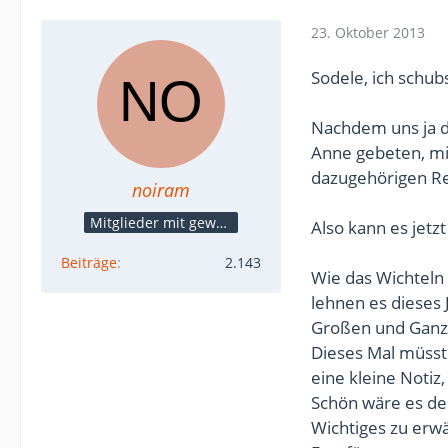
23. Oktober 2013
Sodele, ich schub
Nachdem uns ja 
Anne gebeten, mi
dazugehörigen Re
noiram
Mitglieder mit gewerblicher Verbindung, auch als Mitarbeiter/in
Also kann es jetzt
Beiträge
2.143
Wie das Wichteln 
lehnen es dieses 
Großen und Ganze
Dieses Mal müsste
eine kleine Notiz,
Schön wäre es des
Wichtiges zu erwä