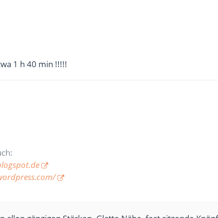
wa 1 h 40 min !!!!!
uch:
blogspot.de
wordpress.com/