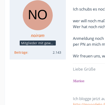
Ich schubs es noc
wer will noch mal
Wer hat noch nich
noiram
Anmeldung noch 
Mitglieder mit gewerblicher Verbindung, auch als Mitarbeiter/in
per PN an mich m
Beiträge
2.143
Wir freuen uns, 
Liebe Grüße
Marion
Ich blogge jetzt a
http://moordeko.