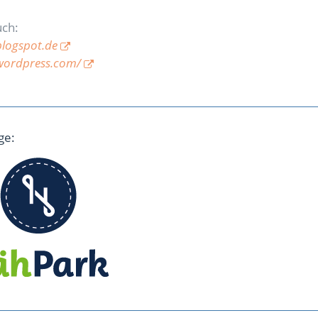
uch:
blogspot.de
wordpress.com/
ge: