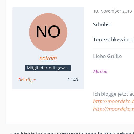
10. November 2013
Schubs!
Toresschluss in et
Liebe Grüße
noiram
Mitglieder mit gewerblicher Verbindung, auch als Mitarbeiter/in
Marion
Beiträge
2.143
Ich blogge jetzt a
http://moordeko.
http://moordeko.