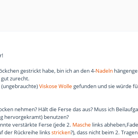
r!
öckchen gestrickt habe, bin ich an den 4-
Nadeln
hängenge
gut zurecht.
te (ungebrauchte)
Viskose
Wolle
gefunden und sie würde fü
Socken nehmen? Hält die Ferse das aus? Muss ich Beilaufga
ung hervorgekramt) benutzen?
nnte verstärkte Ferse (jede 2.
Masche
links abheben,Fade
uf der Rückreihe links
stricken
?), dass nicht beim 2. Tragen