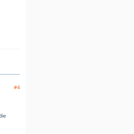
#4
die