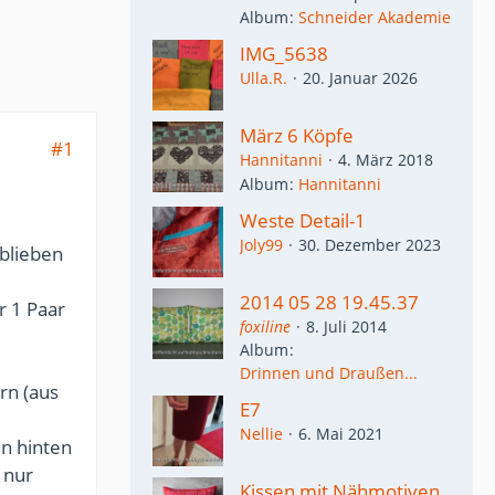
Album
Schneider Akademie
IMG_5638
Ulla.R.
20. Januar 2026
März 6 Köpfe
#1
Hannitanni
4. März 2018
Album
Hannitanni
Weste Detail-1
Joly99
30. Dezember 2023
blieben
2014 05 28 19.45.37
r 1 Paar
foxiline
8. Juli 2014
Album
Drinnen und Draußen...
rn (aus
E7
Nellie
6. Mai 2021
n hinten
 nur
Kissen mit Nähmotiven