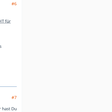
#6
HT für
s
#7
r hast Du