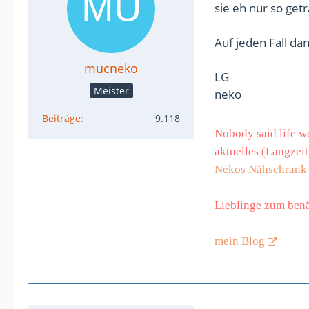
sie eh nur so get
Auf jeden Fall da
mucneko
LG
Meister
neko
Beiträge
9.118
Nobody said life wo
aktuelles (Langzei
Nekos Nähschrank
Lieblinge zum benä
mein Blog