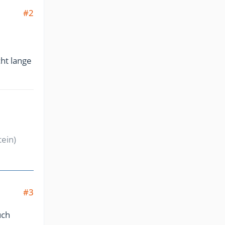
#2
ht lange
tein)
#3
uch