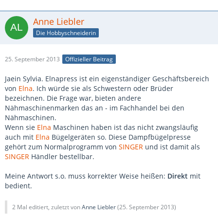
Anne Liebler
Die Hobbyschneiderin
25. September 2013
Offizieller Beitrag
Jaein Sylvia. Elnapress ist ein eigenständiger Geschäftsbereich
von
Elna
. Ich würde sie als Schwestern oder Brüder
bezeichnen. Die Frage war, bieten andere
Nähmaschinenmarken das an - im Fachhandel bei den
Nähmaschinen.
Wenn sie
Elna
Maschinen haben ist das nicht zwangsläufig
auch mit
Elna
Bügelgeräten so. Diese Dampfbügelpresse
gehört zum Normalprogramm von
SINGER
und ist damit als
SINGER
Händler bestellbar.
Meine Antwort s.o. muss korrekter Weise heißen:
Direkt
mit
bedient.
2 Mal editiert, zuletzt von
Anne Liebler
(
25. September 2013
)