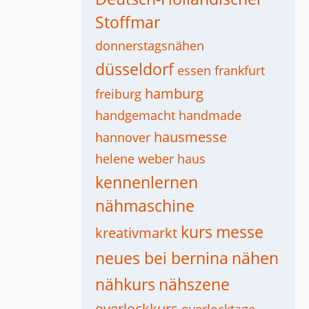
Stoffmar
donnerstagsnähen
düsseldorf
essen
frankfurt
hamburg
freiburg
handgemacht
handmade
hausmesse
hannover
helene weber haus
kennenlernen
nähmaschine
kurs
messe
kreativmarkt
neues bei bernina
nähen
nähkurs
nähszene
overlockkurs