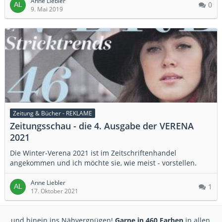
Anne Liebler
0
9. Mai 2019
Zeitung & Bücher - REKLAME
Zeitungsschau - die 4. Ausgabe der VERENA
2021
Die Winter-Verena 2021 ist im Zeitschriftenhandel
angekommen und ich möchte sie, wie meist - vorstellen.
Anne Liebler
1
17. Oktober 2021
...und hinein ins Nähvergnügen!
Garne in 460 Farben
in allen