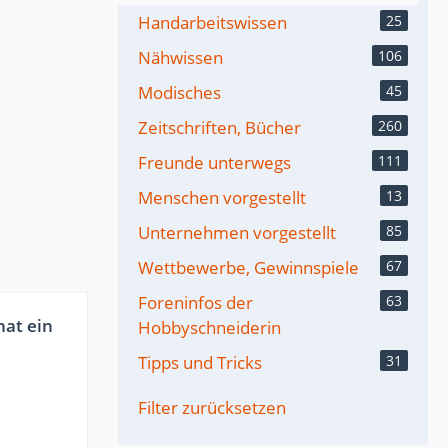
Handarbeitswissen
25
Nähwissen
106
Modisches
45
Zeitschriften, Bücher
260
Freunde unterwegs
111
Menschen vorgestellt
13
Unternehmen vorgestellt
85
Wettbewerbe, Gewinnspiele
67
Foreninfos der
63
at ein
Hobbyschneiderin
Tipps und Tricks
31
Filter zurücksetzen