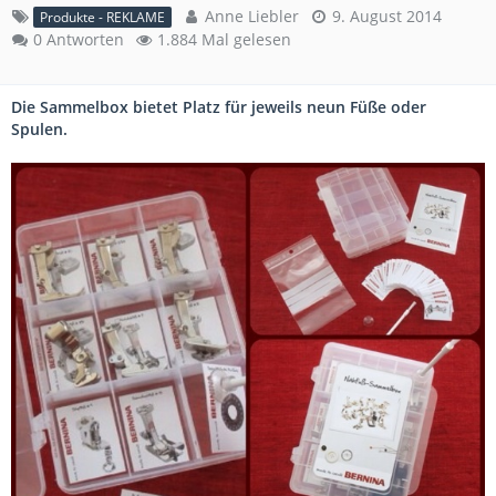
Anne Liebler
9. August 2014
Produkte - REKLAME
0 Antworten
1.884 Mal gelesen
Die Sammelbox bietet Platz für jeweils neun Füße oder
Spulen.