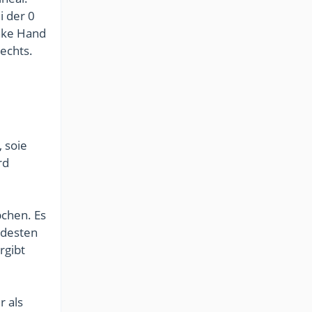
i der 0
inke Hand
rechts.
, soie
rd
bchen. Es
ndesten
rgibt
r als