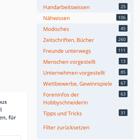
Handarbeitswissen
25
Nähwissen
106
Modisches
45
Zeitschriften, Bücher
260
Freunde unterwegs
111
Menschen vorgestellt
13
Unternehmen vorgestellt
85
Wettbewerbe, Gewinnspiele
67
Foreninfos der
63
ous
Hobbyschneiderin
l
Tipps und Tricks
31
en, für
Filter zurücksetzen