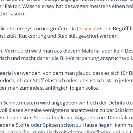
iger Faktor. Wäschejersey hat deswegen meistens einen h
sche Fasern.
blichen Jerseys zurück greifen. Da
Jersey
aber ein Begriff f
Elastizität, Rücksprung und Stabilität geachtet werden.
. Vermutlich wird man aus diesem Material aber kein De
tisch und macht daher die BH-Verarbeitung anspruchsvoll
erial verwenden, von dem man glaubt, dass es sich für BH
och, ob der Stoff elastisch oder unelastisch ist. In jede
der man zumindest anfänglich folgen sollte.
igen Schnittmustern wird angegeben wir hoch der Dehnfakto
nnvoll dieses Angabe wenigstens ansatzweise zu berücksic
hen die meisten Shops aber keine Angaben zum Dehnfaktor
hiedene Stoffe oder Spitzen schon zu Hause liegen, kann m
ung hierfür ist ein Tisch mit glatter Oberfläche und ein L