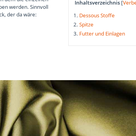
Inhaltsverzeichnis
[
Verb
en werden. Sinnvoll
k, der da wäre:
Dessous Stoffe
Spitze
Futter und Einlagen