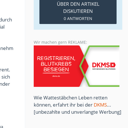
ÜBER DEN ARTIKEL
DISKUTIEREN
0 ANTWORTEN
 durch
al
Wir machen gern REKLAME:
ngenehm
rent.
 sich
ender
Wie Wattestäbchen Leben retten
können, erfahrt ihr bei der
DKMS
...
[unbezahlte und unverlangte Werbung]
Da