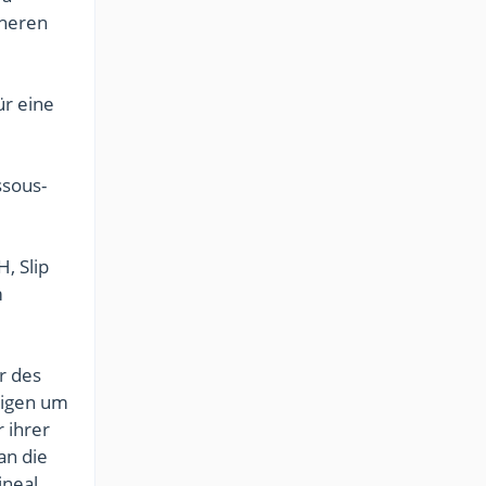
öheren
ür eine
ssous-
.
, Slip
m
r des
htigen um
 ihrer
an die
ineal.