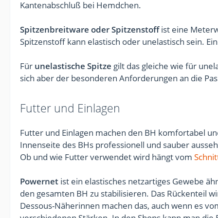
Kantenabschluß bei Hemdchen.
Spitzenbreitware oder Spitzenstoff
ist eine Meterw
Spitzenstoff kann elastisch oder unelastisch sein. Ei
Für
unelastische Spitze
gilt das gleiche wie für une
sich aber der besonderen Anforderungen an die Pas
Futter und Einlagen
Futter und Einlagen machen den BH komfortabel und 
Innenseite des BHs professionell und sauber aussehen
Ob und wie Futter verwendet wird hängt vom
Schni
Powernet
ist ein elastisches netzartiges Gewebe äh
den gesamten BH zu stabilisieren. Das Rückenteil wi
Dessous-Näherinnen machen das, auch wenn es v
verschiedenen Stärken. In den Shops kann man die Be