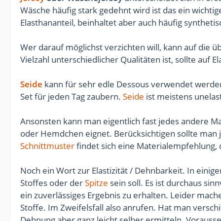
Wäsche häufig stark gedehnt wird ist das ein wicht
Elasthananteil, beinhaltet aber auch häufig syntheti
Wer darauf möglichst verzichten will, kann auf die ü
Vielzahl unterschiedlicher Qualitäten ist, sollte auf 
Seide
kann für sehr edle Dessous verwendet werden
Set für jeden Tag zaubern.
Seide
ist meistens unelas
Ansonsten kann man eigentlich fast jedes andere Mat
oder Hemdchen eignet. Berücksichtigen sollte man jed
Schnittmuster
findet sich eine Materialempfehlung, 
Noch ein Wort zur Elastizität / Dehnbarkeit. In ein
Stoffes oder der
Spitze
sein soll. Es ist durchaus si
ein zuverlässiges Ergebnis zu erhalten. Leider mac
Stoffe. Im Zweifelsfall also anrufen. Hat man versc
Dehnung aber ganz leicht selber ermitteln. Voraussetz