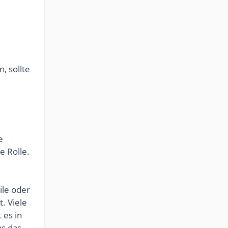
, sollte
e
e Rolle.
ile oder
. Viele
 es in
as das