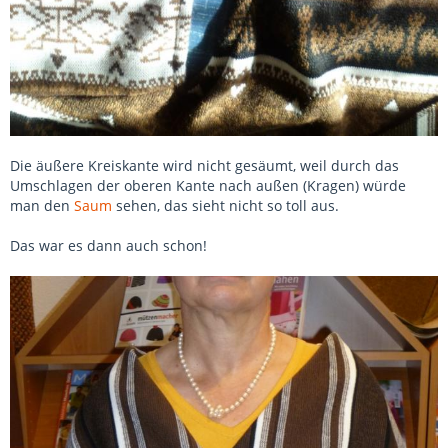
Die äußere Kreiskante wird nicht gesäumt, weil durch das
Umschlagen der oberen Kante nach außen (Kragen) würde
man den
Saum
sehen, das sieht nicht so toll aus.
Das war es dann auch schon!