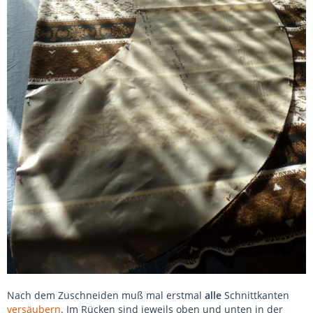
Nach dem Zuschneiden muß mal erstmal
alle
Schnittkanten
versäubern
. Im Rücken sind jeweils oben und unten in der