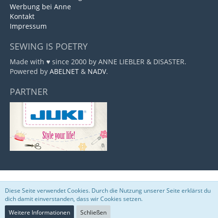
Werbung bei Anne
Kontakt
Impressum
SEWING IS POETRY
Made with ♥ since 2000 by ANNE LIEBLER & DISASTER.
Powered by
ABELNET
&
NADV
.
PARTNER
Marktplatz
, entwickelt von
www.viecode.com
Diese Seite verwendet Cookies. Durch die Nutzung unserer Seite erklärst du
Community-Software:
WoltLab Suite™
dich damit einverstanden, dass wir Cookies setzen.
Weitere Informationen
Schließen