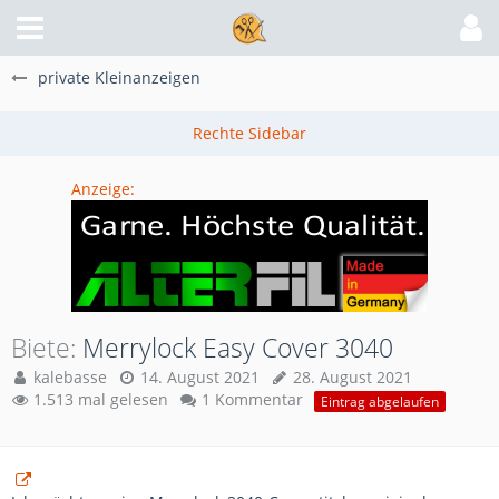
private Kleinanzeigen
Anzeige:
Biete
Merrylock Easy Cover 3040
kalebasse
14. August 2021
28. August 2021
1.513 mal gelesen
1 Kommentar
Eintrag abgelaufen