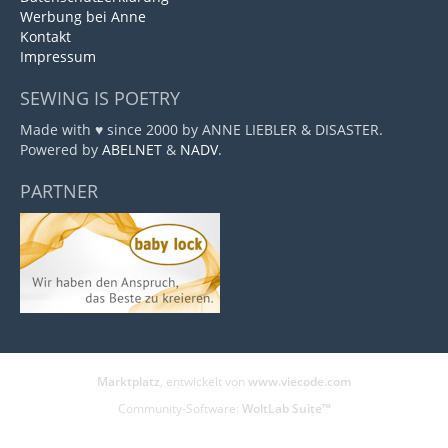
Werbung bei Anne
Kontakt
Impressum
SEWING IS POETRY
Made with ♥ since 2000 by ANNE LIEBLER & DISASTER.
Powered by
ABELNET
&
NADV
.
PARTNER
Marktplatz
, entwickelt von
www.viecode.com
Community-Software:
WoltLab Suite™