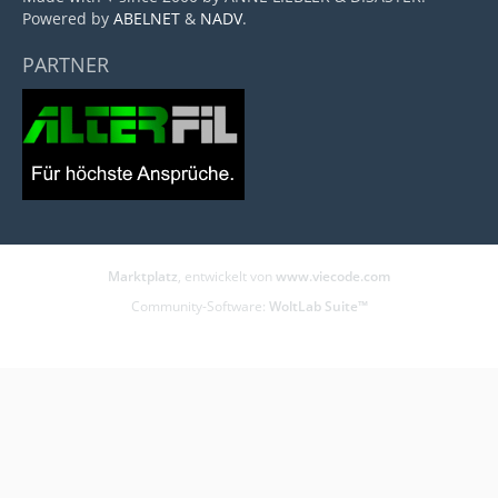
Powered by
ABELNET
&
NADV
.
PARTNER
Marktplatz
, entwickelt von
www.viecode.com
Community-Software:
WoltLab Suite™