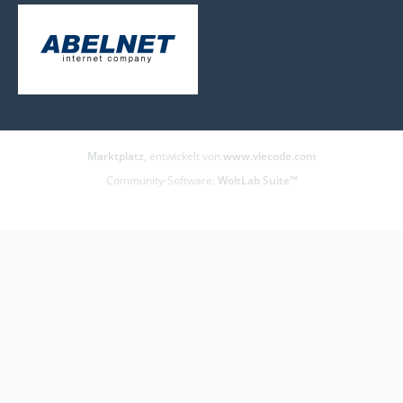
Marktplatz
, entwickelt von
www.viecode.com
Community-Software:
WoltLab Suite™