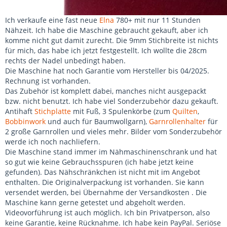
Ich verkaufe eine fast neue
Elna
780+ mit nur 11 Stunden
Nähzeit. Ich habe die Maschine gebraucht gekauft, aber ich
komme nicht gut damit zurecht. Die 9mm Stichbreite ist nichts
für mich, das habe ich jetzt festgestellt. Ich wollte die 28cm
rechts der Nadel unbedingt haben.
Die Maschine hat noch Garantie vom Hersteller bis 04/2025.
Rechnung ist vorhanden.
Das Zubehör ist komplett dabei, manches nicht ausgepackt
bzw. nicht benutzt. Ich habe viel Sonderzubehör dazu gekauft.
Antihaft
Stichplatte
mit Fuß, 3 Spulenkörbe (zum
Quilten
,
Bobbinwork
und auch für Baumwollgarn),
Garnrollenhalter
für
2 große Garnrollen und vieles mehr. Bilder vom Sonderzubehör
werde ich noch nachliefern.
Die Maschine stand immer im Nähmaschinenschrank und hat
so gut wie keine Gebrauchsspuren (ich habe jetzt keine
gefunden). Das Nähschränkchen ist nicht mit im Angebot
enthalten. Die Originalverpackung ist vorhanden. Sie kann
versendet werden, bei Übernahme der Versandkosten . Die
Maschine kann gerne getestet und abgeholt werden.
Videovorführung ist auch möglich. Ich bin Privatperson, also
keine Garantie, keine Rücknahme. Ich habe kein PayPal. Seriöse