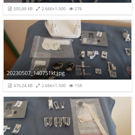
505,88 kB
2.666×1.500
276
20230507_140751kl.jpg
470,24 kB
2.666×1.500
158