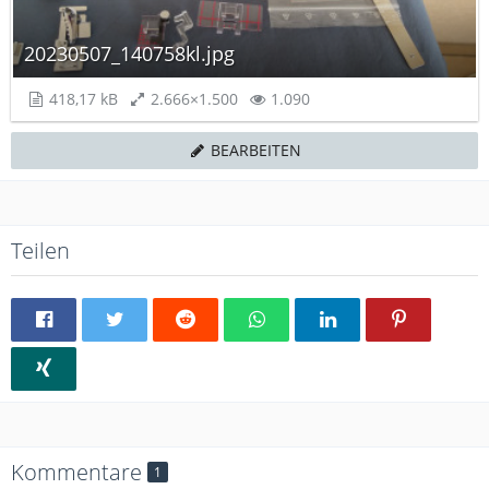
20230507_140758kl.jpg
418,17 kB
2.666×1.500
1.090
BEARBEITEN
Teilen
Kommentare
1