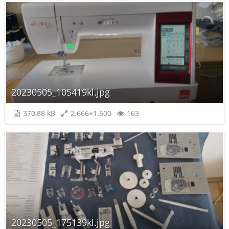
20230505_105419kl.jpg
370,88 kB
2.666×1.500
163
20230505_175139kl.jpg