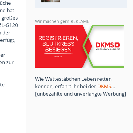
rüche
ne hat
s großes
Wir machen gern REKLAME:
HZL-G120
n der
erfügt,
ter
en zur
Wie Wattestäbchen Leben retten
te
können, erfahrt ihr bei der
DKMS
...
[unbezahlte und unverlangte Werbung]