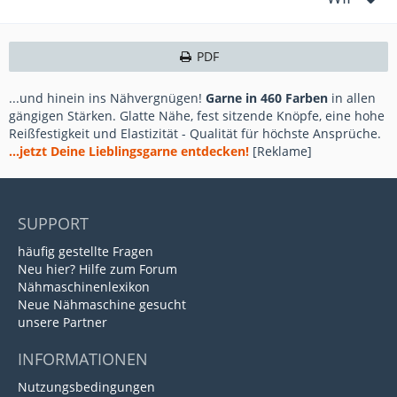
PDF
...und hinein ins Nähvergnügen!
Garne in 460 Farben
in allen
gängigen Stärken. Glatte Nähe, fest sitzende Knöpfe, eine hohe
Reißfestigkeit und Elastizität - Qualität für höchste Ansprüche.
...jetzt Deine Lieblingsgarne entdecken!
[Reklame]
SUPPORT
häufig gestellte Fragen
Neu hier? Hilfe zum Forum
Nähmaschinenlexikon
Neue Nähmaschine gesucht
unsere Partner
INFORMATIONEN
Nutzungsbedingungen