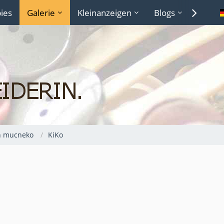
ies
Galerie
Kleinanzeigen
Blogs
Lexiko
n mucneko
KiKo