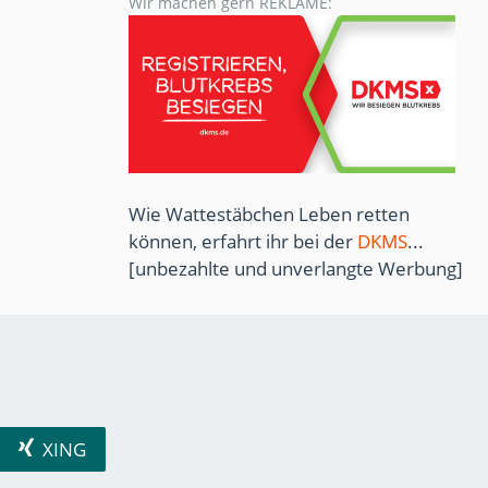
Wir machen gern REKLAME:
Wie Wattestäbchen Leben retten
können, erfahrt ihr bei der
DKMS
...
[unbezahlte und unverlangte Werbung]
XING