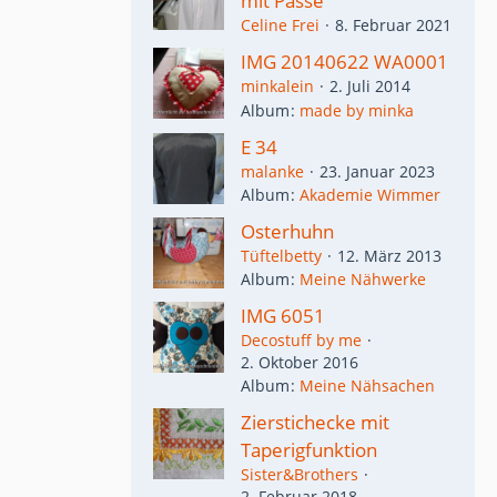
mit Passe
Celine Frei
8. Februar 2021
IMG 20140622 WA0001
minkalein
2. Juli 2014
Album
made by minka
E 34
malanke
23. Januar 2023
Album
Akademie Wimmer
Osterhuhn
Tüftelbetty
12. März 2013
Album
Meine Nähwerke
IMG 6051
Decostuff by me
2. Oktober 2016
Album
Meine Nähsachen
Zierstichecke mit
Taperigfunktion
Sister&Brothers
2. Februar 2018