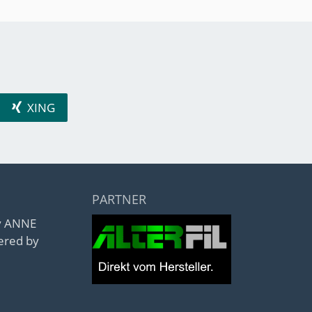
XING
PARTNER
by ANNE
ered by