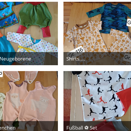
r Neugeborene
Shirts....
28. Mai 2026
28. Mai 2026
enchen
Fußball ⚽️ Set