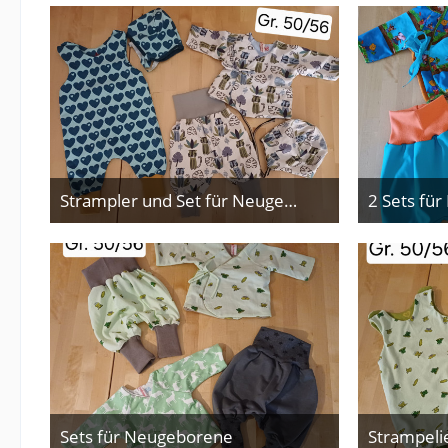
Strampler und Set für Neugeborene
2 Sets fü
28. Mai 2026
Sets für Neugeborene
Strampeli