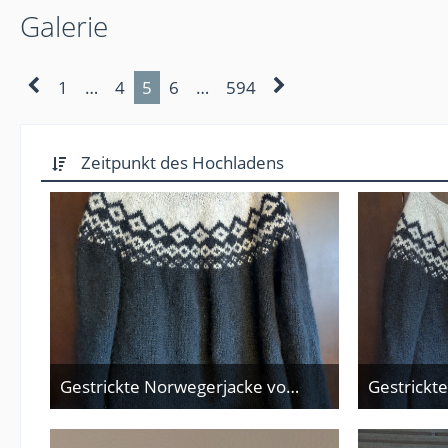
Galerie
1
…
4
5
6
…
594
Zeitpunkt des Hochladens
Gestrickte Norwegerjacke von hinten
Gestrickt
15. Juni 2026
15. 