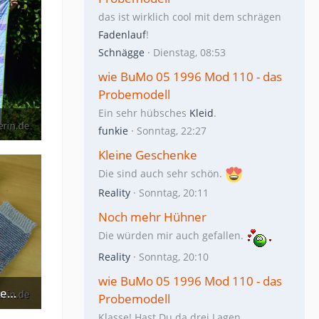
das ist wirklich cool mit dem schrägen
Fadenlauf
!
Schnägge
Dienstag, 08:53
wie BuMo 05 1996 Mod 110 - das
Probemodell
Ein sehr hübsches
Kleid
.
funkie
Sonntag, 22:27
Kleine Geschenke
Die sind auch sehr schön.
Reality
Sonntag, 20:11
Noch mehr Hühner
Die würden mir auch gefallen.
Reality
Sonntag, 20:10
wie BuMo 05 1996 Mod 110 - das
GumGum Socken mit sonnigem Blickfang
Probemodell
Klasse! Hast Du da drei Lagen