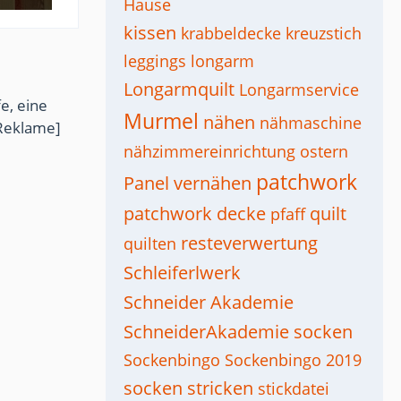
Hause
kissen
krabbeldecke
kreuzstich
leggings
longarm
Longarmquilt
Longarmservice
e, eine
Murmel
nähen
nähmaschine
Reklame]
nähzimmereinrichtung
ostern
patchwork
Panel vernähen
patchwork decke
quilt
pfaff
resteverwertung
quilten
Schleiferlwerk
Schneider Akademie
SchneiderAkademie
socken
Sockenbingo
Sockenbingo 2019
socken stricken
stickdatei