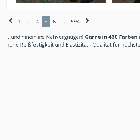
28. Mai 2026
1
…
4
5
6
…
594
...und hinein ins Nähvergnügen!
Garne in 460 Farben
i
hohe Reißfestigkeit und Elastizität - Qualität für höchs