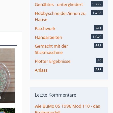
Genähtes - untergliedert
5.722
Hobbyschneider/innen zu
1.458
Hause
Patchwork
741
Handarbeiten
1.040
Gemacht mit der
663
Stickmaschine
Plotter Ergebnisse
69
Anlass
288
Letzte Kommentare
Schlüsselanhäger in Torchontechnik
wie BuMo 05 1996 Mod 110 - das
Probemodell