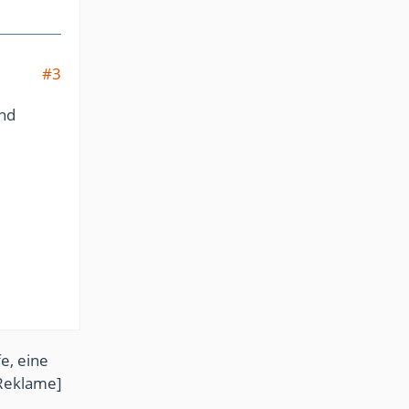
#3
und
e, eine
Reklame]