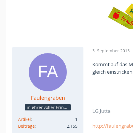
3. September 2013
Kommt auf das Mot
gleich einstricken
Faulengraben
in ehrenvoller Erinnerung
LG Jutta
Artikel
1
http://faulengrab
Beiträge
2.155