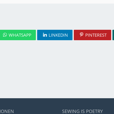
WHATSAPP
LINKEDIN
PINTEREST
IONEN
SEWING IS POETRY