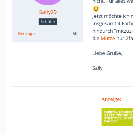
nicht. Für alles 
Sally29
Jetzt möchte ich 
Schüler
Insgesamt 4 Farbe
hindurch "mitzuz
Beiträge
50
die
Mütze
nur 2fa
Liebe Grüße,
Sally
Anzeige: