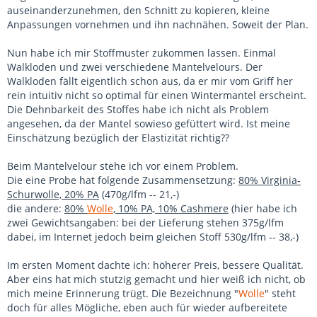
auseinanderzunehmen, den Schnitt zu kopieren, kleine
Anpassungen vornehmen und ihn nachnähen. Soweit der Plan.
Nun habe ich mir Stoffmuster zukommen lassen. Einmal
Walkloden und zwei verschiedene Mantelvelours. Der
Walkloden fällt eigentlich schon aus, da er mir vom Griff her
rein intuitiv nicht so optimal für einen Wintermantel erscheint.
Die Dehnbarkeit des Stoffes habe ich nicht als Problem
angesehen, da der Mantel sowieso gefüttert wird. Ist meine
Einschätzung bezüglich der Elastizität richtig??
Beim Mantelvelour stehe ich vor einem Problem.
Die eine Probe hat folgende Zusammensetzung:
80% Virginia-
Schurwolle, 20% PA
(470g/lfm -- 21,-)
die andere:
80%
Wolle
, 10% PA, 10% Cashmere
(hier habe ich
zwei Gewichtsangaben: bei der Lieferung stehen 375g/lfm
dabei, im Internet jedoch beim gleichen Stoff 530g/lfm -- 38,-)
Im ersten Moment dachte ich: höherer Preis, bessere Qualität.
Aber eins hat mich stutzig gemacht und hier weiß ich nicht, ob
mich meine Erinnerung trügt. Die Bezeichnung "
Wolle
" steht
doch für alles Mögliche, eben auch für wieder aufbereitete