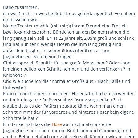
Hallo zusammen,
ich weiß nicht in welche Rubrik das gehört, eigentlich von allem
ein bisschen was...
Meine Tochter möchte (mit mir;)) Ihrem Freund eine Freizeit-
bzw. Jogginghose (ohne Bündchen an den Beinen) nähen die
lang genug sein soll. Er ist 22 Jahre alt, 2,05m groß und schlank
und hat nur sehr! wenige Hosen die ihm lang genug sind,
außerdem trägt er in seiner (Studenten)Freizeit nur
Jogginghosen. Nun meine Fragen :
Gibt es speziell Schnitte für soo große Menschen ? Oder kann
ich einen beliebigen Schnitt nehmen und den verlängern ? In
Kniehöhe ?
Und wie suche ich die "normale" Größe aus ? Nach Taille und
Hüftweite ?
Kann ich auch einen "normalen" Hosenschnitt dazu verwenden
und mir die ganze Reißverschlusslösung wegdenken ? Ich
glaube dass es der Paßform zugute käme wenn man einen
Schnitt nimmt der für vorderes und hinteres Hosenbein eigene
Schnittteile hat ?
Ich denke mal dass die
Hose
auch schmäler als eine
Jogginghose und oben nur mit Bündchen und Gummizug und
an den Beinen einfach nur glatt sein soll. Könnten wir aus dem