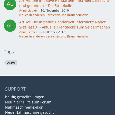
Artikel: Die Initiative Handarbeit informiert: Gesucht
und gefunden = Die Strickkolle
Anne Liebler
16. November 2016
Neues in anderen Bereichen und Branchennews
Artikel: Die Initiative Handarbeit informiert: Nähen
Sie’s lässig: - Aktuelle Trendlooks zum Selbermachen
Anne Liebler
21. Oktober 2016
Neues in anderen Bereichen und Branchennews
Tags
ALIVE
SUPPORT
häufig gestellte Fragen
Neu hier? Hilfe zum Forum
Nähmaschinenlexikon
Neue Nähmaschine gesucht