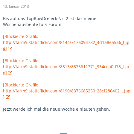
13. Januar 2013
Bis auf das TopRowDreieck Nr. 2 ist das meine
Wochenausbeute fürs Forum
[Blockierte Grafik:
http://farm9.staticflickr.com/8144/7176094782_4d1a8e55a6_t.jp
g]
[Blockierte Grafik:
http://farm9.staticflickr.com/8513/8375611771_934cea0d78_t.jp
g]
[Blockierte Grafik:
http://farm9.staticflickr.com/8190/8376685250_28cf286402_t.jpg
]
Jetzt werde ich mal die neue Woche einläuten gehen.