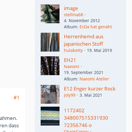
image
stellina68
4. November 2012
Album
EsDa hat genäht
Herrenhemd aus
japanischen Stoff
hulabetty
19. Mai 2019
EH21
Naeomi
19. September 2021
Album
Naeomi Atelier
E12 Enger kurzer Rock
Joly99
3. Mai 2021
#1
1172402
348007515331930
 Rahmen.
72356746 o
ren dass
ChaosConny