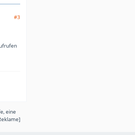
#3
ufrufen
e, eine
Reklame]