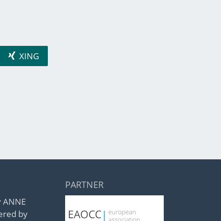
XING
PARTNER
by ANNE
ered by