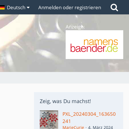
n
Deutsch
Links
Anmelden oder registrieren
Anzeige:
Zeig, was Du machst!
PXL_20240304_163650
241
MarieCurie
4. März 2024