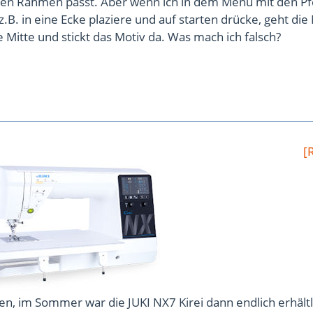
 den Rahmen passt. Aber wenn ich in dem Menü mit den Pf
z.B. in eine Ecke plaziere und auf starten drücke, geht die
e Mitte und stickt das Motiv da. Was mach ich falsch?
[
n, im Sommer war die JUKI NX7 Kirei dann endlich erhältl