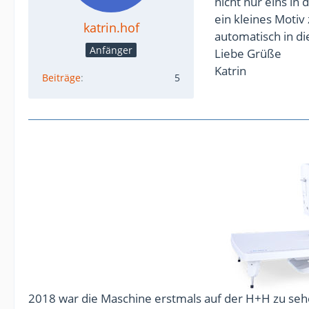
nicht nur eins in
ein kleines Motiv 
katrin.hof
automatisch in di
Anfänger
Liebe Grüße
Katrin
Beiträge
5
2018 war die Maschine erstmals auf der H+H zu sehe