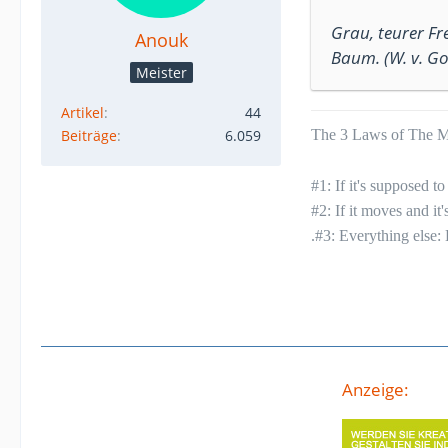
Grau, teurer Fr
Anouk
Baum. (W. v. Go
Meister
Artikel
44
Beiträge
6.059
The 3 Laws of The Mu
#1: If it's supposed 
#2: If it moves and it
.#3: Everything else:
Anzeige: