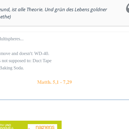
eund, ist alle Theorie. Und grün des Lebens goldner
ethe)
ltispheres...
to move and doesn't: WD-40.
's not supposed to: Duct Tape
 Baking Soda.
Matth. 5,1 - 7,29