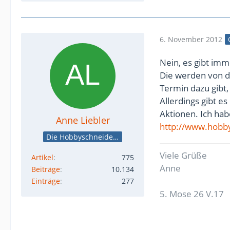
6. November 2012
Nein, es gibt im
Die werden von 
Termin dazu gibt,
Allerdings gibt e
Aktionen. Ich ha
Anne Liebler
http://www.hobb
Die Hobbyschneiderin
Viele Grüße
Artikel
775
Anne
Beiträge
10.134
Einträge
277
5. Mose 26 V.17