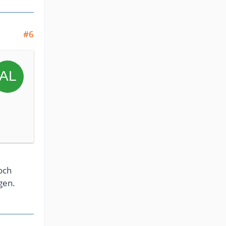
#6
och
gen.