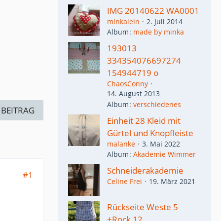
IMG 20140622 WA0001
minkalein
2. Juli 2014
Album
made by minka
193013
334354076697274
154944719 o
ChaosConny
14. August 2013
Album
verschiedenes
 BEITRAG
Einheit 28 Kleid mit
Gürtel und Knopfleiste
malanke
3. Mai 2022
Album
Akademie Wimmer
Schneiderakademie
#1
Celine Frei
19. März 2021
Rückseite Weste 5
+Rock 12