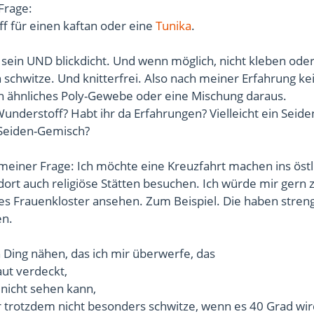
 Frage:
ff für einen kaftan oder eine
Tunika
.
ht sein UND blickdicht. Und wenn möglich, nicht kleben oder
 schwitze. Und knitterfrei. Also nach meiner Erfahrung ke
in ähnliches Poly-Gewebe oder eine Mischung daraus.
Wunderstoff? Habt ihr da Erfahrungen? Vielleicht ein Seide
-Seiden-Gemisch?
meiner Frage: Ich möchte eine Kreuzfahrt machen ins östl
ort auch religiöse Stätten besuchen. Ich würde mir gern z
xes Frauenkloster ansehen. Zum Beispiel. Die haben stren
en.
in Ding nähen, das ich mir überwerfe, das
aut verdeckt,
nicht sehen kann,
r trotzdem nicht besonders schwitze, wenn es 40 Grad wir