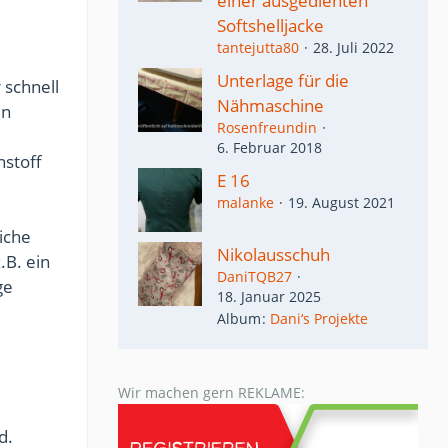
einer ausgedienten
Softshelljacke
tantejutta80
28. Juli 2022
Unterlage für die
 schnell
Nähmaschine
in
Rosenfreundin
6. Februar 2018
nstoff
E 16
malanke
19. August 2021
iche
Nikolausschuh
.B. ein
DaniTQB27
ge
18. Januar 2025
Album
Dani‘s Projekte
Wir machen gern REKLAME:
d.