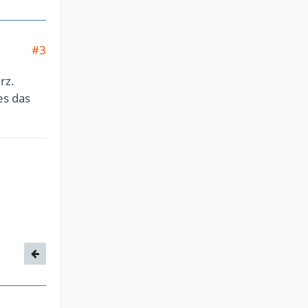
#3
rz.
es das