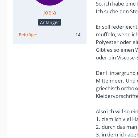
So, ich habe eine
Ich suche den Sto
Joela
Anfänger
Er soll federleic
müffeln, wenn ich
Beiträge
14
Polyester oder e
Gibt es so einen 
oder ein Viscose
Der Hintergrund 
Mittelmeer. Und d
griechisch ortho
Kleidervorschrift
Also ich will so e
1. ziemlich viel H
2. durch das man 
3. in dem ich abe