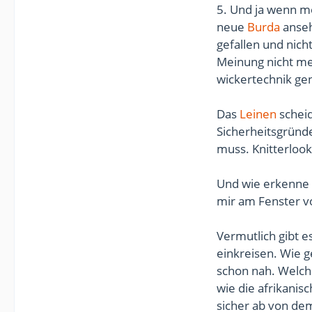
5. Und ja wenn m
neue
Burda
anseh
gefallen und nich
Meinung nicht meh
wickertechnik ge
Das
Leinen
scheid
Sicherheitsgründe
muss. Knitterlook 
Und wie erkenne i
mir am Fenster v
Vermutlich gibt e
einkreisen. Wie g
schon nah. Welch
wie die afrikanis
sicher ab von de