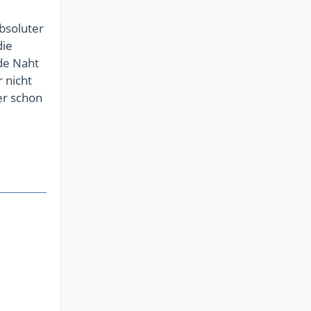
absoluter
die
de Naht
r nicht
ier schon