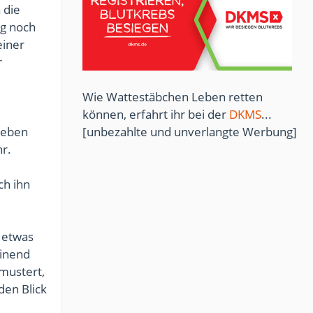
 die
ng noch
einer
r
Wie Wattestäbchen Leben retten
können, erfahrt ihr bei der
DKMS
...
[unbezahlte und unverlangte Werbung]
geben
hr.
ch ihn
 etwas
inend
mustert,
den Blick