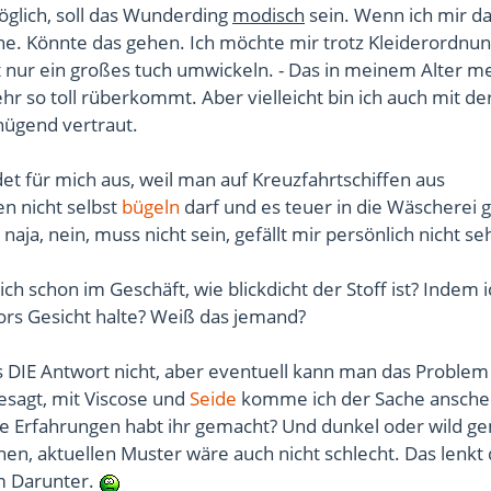
öglich, soll das Wunderding
modisch
sein. Wenn ich mir da
e. Könnte das gehen. Ich möchte mir trotz Kleiderordnu
t nur ein großes tuch umwickeln. - Das in meinem Alter m
r so toll rüberkommt. Aber vielleicht bin ich auch mit de
nügend vertraut.
et für mich aus, weil man auf Kreuzfahrtschiffen aus
n nicht selbst
bügeln
darf und es teuer in die Wäscherei 
naja, nein, muss nicht sein, gefällt mir persönlich nicht se
ch schon im Geschäft, wie blickdicht der Stoff ist? Indem i
ors Gesicht halte? Weiß das jemand?
s DIE Antwort nicht, aber eventuell kann man das Problem
esagt, mit Viscose und
Seide
komme ich der Sache ansche
e Erfahrungen habt ihr gemacht? Und dunkel oder wild ge
chen, aktuellen Muster wäre auch nicht schlecht. Das lenkt 
m Darunter.