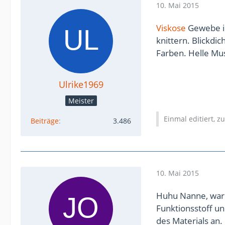
10. Mai 2015
Viskose
Gewebe ic
knittern. Blickdi
Farben. Helle Mus
Ulrike1969
Meister
Einmal editiert, z
Beiträge
3.486
10. Mai 2015
Huhu Nanne, warum
Funktionsstoff u
des Materials an.