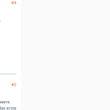
#4
.
#5
hwere
das erste