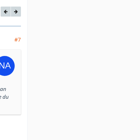
#7
 an
e du