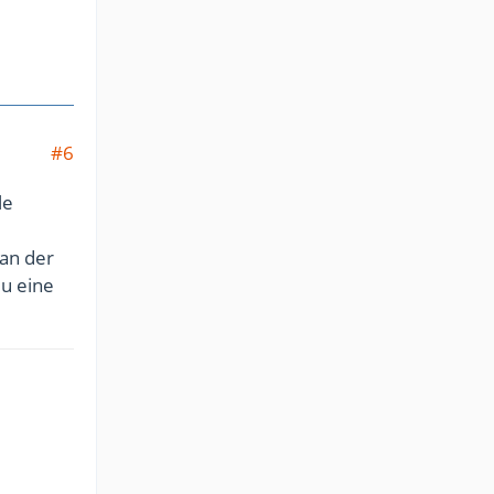
#6
le
 an der
du eine