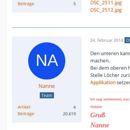
DSC_2511.jpg
Beiträge
5
DSC_2512.jpg
24. Februar 2014
Of
Den unteren kanns
machen.
Bei dem oberen h
Stelle Löcher zur
Applikation
setzen
Nanne
Team
Ich mag verdammen, was d
Artikel
4
Voltaire
Beiträge
20.619
Gruß
Nanne