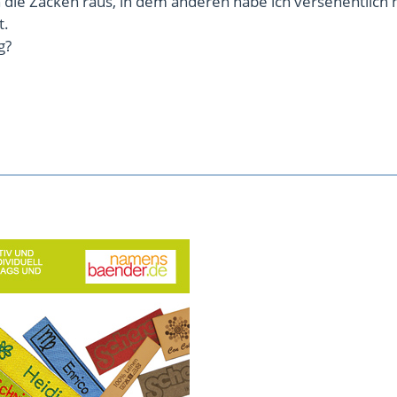
 die Zacken raus, in dem anderen habe ich versehentlich 
t.
g?