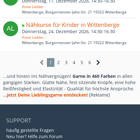
Donnerstag, 17. Dezember 2026, 14:30-16:30
Anne Liebler
Wittenberge, Bürgermeister-Jahn-Str. 21 19322 Wittenberge
Nähkurse für Kinder in Wittenberge
Donnerstag, 24. Dezember 2026, 14:30-16:30
Anne Liebler
Wittenberge, Bürgermeister-Jahn-Str. 21 19322 Wittenberge
1
2
3
4
5
6
...und hinein ins Nähvergnügen!
Garne in 460 Farben
in allen
gängigen Stärken. Glatte Nähe, fest sitzende Knöpfe, eine hohe
Reißfestigkeit und Elastizität - Qualität für höchste Ansprüche.
...jetzt Deine Lieblingsgarne entdecken!
[Reklame]
SUPPORT
häufig gestellte Fragen
Neu hier? Hilfe zum Forum