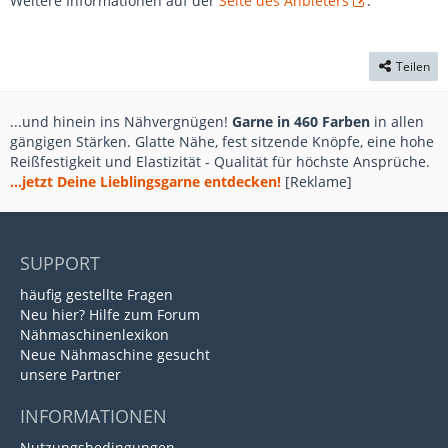
Weitere Informationen auf der
Seite des Anbieters
.
Teilen
...und hinein ins Nähvergnügen!
Garne in 460 Farben
in allen
gängigen Stärken. Glatte Nähe, fest sitzende Knöpfe, eine hohe
Reißfestigkeit und Elastizität - Qualität für höchste Ansprüche.
...jetzt Deine Lieblingsgarne entdecken!
[Reklame]
SUPPORT
häufig gestellte Fragen
Neu hier? Hilfe zum Forum
Nähmaschinenlexikon
Neue Nähmaschine gesucht
unsere Partner
INFORMATIONEN
Nutzungsbedingungen